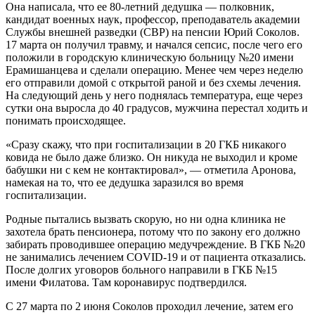
Она написала, что ее 80-летний дедушка — полковник,
кандидат военных наук, профессор, преподаватель академии
Службы внешней разведки (СВР) на пенсии Юрий Соколов.
17 марта он получил травму, и начался сепсис, после чего его
положили в городскую клиническую больницу №20 имени
Ерамишанцева и сделали операцию. Менее чем через неделю
его отправили домой с открытой раной и без схемы лечения.
На следующий день у него поднялась температура, еще через
сутки она выросла до 40 градусов, мужчина перестал ходить и
понимать происходящее.
«Сразу скажу, что при госпитализации в 20 ГКБ никакого
ковида не было даже близко. Он никуда не выходил и кроме
бабушки ни с кем не контактировал», — отметила Аронова,
намекая на то, что ее дедушка заразился во время
госпитализации.
Родные пытались вызвать скорую, но ни одна клиника не
захотела брать пенсионера, потому что по закону его должно
забирать проводившее операцию медучреждение. В ГКБ №20
не занимались лечением COVID-19 и от пациента отказались.
После долгих уговоров больного направили в ГКБ №15
имени Филатова. Там коронавирус подтвердился.
С 27 марта по 2 июня Соколов проходил лечение, затем его