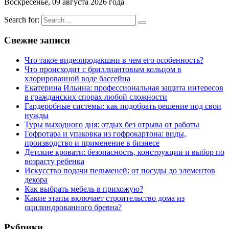
Воскресенье, 09 августа 2026 года
Search for:
Свежие записи
Что такое видеопродакшни в чем его особенность?
Что происходит с бриллиантовым кольцом в
хлорированной воде бассейна
Екатерина Ильина: профессиональная защита интересов
в гражданских спорах любой сложности
Гардеробные системы: как подобрать решение под свои
нужды
Туры выходного дня: отдых без отрыва от работы
Гофротара и упаковка из гофрокартона: виды,
производство и применение в бизнесе
Детские кровати: безопасность, конструкции и выбор по
возрасту ребенка
Искусство подачи пельменей: от посуды до элементов
декора
Как выбрать мебель в прихожую?
Какие этапы включает строительство дома из
оцилиндрованного бревна?
Рубрики