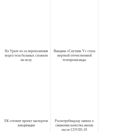
На Урале из-за переполнения
Вакцина «Спутник V» стала
морга тела больных сложили
жертвой отечественной
на полу
телепропаганды
ЕК готовит проект паспортов
Роспотребнадзор заявил о
вакцинации
снижении качества жизни
после COVID-19