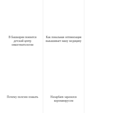
В Башкирии появится
Как повальная оптимизация
детский центр
выкашивает нашу медицину
онкогематологии
Почему полезно плакать
Назарбаев заразился
коронавирусом