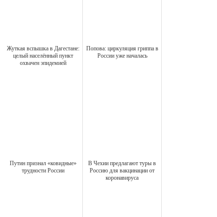
Жуткая вспышка в Дагестане:
Попова: циркуляция гриппа в
целый населённый пункт
России уже началась
охвачен эпидемией
Путин признал «ковидные»
В Чехии предлагают туры в
трудности России
Россию для вакцинации от
коронавируса