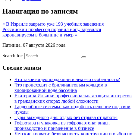
Навигация по записям
« В Израиле закрыто уже 193 учебных заведения
Российский профессор поранил ногу, заразился
коронавирусом в больнице и умер »
Пятница, 07 августа 2026 года
Search for:
Свежие записи
Что такое видеопродакшни в чем его особенность?
Что происходит с бриллиантовым кольцом в
хлорированной воде бассейна
Екатерина Ильина: профессиональная защита интересов
в гражданских спорах любой сложности
Гардеробные системы: как подобрать решение под свои
нужды
Туры выходного дня: отдых без отрыва от работы
Гофротара и упаковка из гофрокартона: виды,
производство и применение в бизнесе
Детские кровати: безопасность, конструкции и выбор по