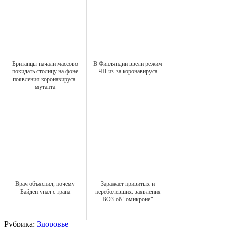
Британцы начали массово
В Финляндии ввели режим
покидать столицу на фоне
ЧП из-за коронавируса
появления коронавируса-
мутанта
Врач объяснил, почему
Заражает привитых и
Байден упал с трапа
переболевших: заявления
ВОЗ об "омикроне"
Рубрика:
Здоровье