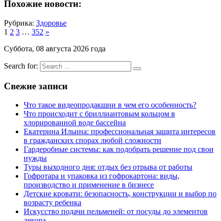
Похожие новости:
Рубрика:
Здоровье
1
2
3
…
352
»
Суббота, 08 августа 2026 года
Search for:
Свежие записи
Что такое видеопродакшни в чем его особенность?
Что происходит с бриллиантовым кольцом в
хлорированной воде бассейна
Екатерина Ильина: профессиональная защита интересов
в гражданских спорах любой сложности
Гардеробные системы: как подобрать решение под свои
нужды
Туры выходного дня: отдых без отрыва от работы
Гофротара и упаковка из гофрокартона: виды,
производство и применение в бизнесе
Детские кровати: безопасность, конструкции и выбор по
возрасту ребенка
Искусство подачи пельменей: от посуды до элементов
декора