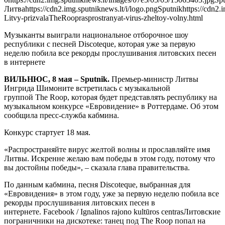
Литваhttps://cdn2.img.sputniknews.lt/i/logo.pngSputnikhttps://cdn2.
Litvy-prizvalaTheRooprasprostranyat-virus-zheltoy-volny.html
Музыканты выиграли национальное отборочное шоу
республики с песней Discoteque, которая уже за первую
неделю побила все рекорды прослушивания литовских песен
в интернете
ВИЛЬНЮС, 8 мая – Sputnik.
Премьер-министр Литвы
Ингрида Шимоните встретилась с музыкальной
группой The Roop, которая будет представлять республику на
музыкальном конкурсе «Евровидение» в Роттердаме. Об этом
сообщила пресс-служба кабмина.
Конкурс стартует 18 мая.
«Распространяйте вирус желтой волны и прославляйте имя
Литвы. Искренне желаю вам победы в этом году, потому что
вы достойны победы», – сказала глава правительства.
По данным кабмина, песня Discoteque, выбранная для
«Евровидения» в этом году, уже за первую неделю побила все
рекорды прослушивания литовских песен в
интернете. Facebook / Ignalinos rajono kultūros centrasЛитовские
пограничники на дискотеке: танец под The Roop попал на