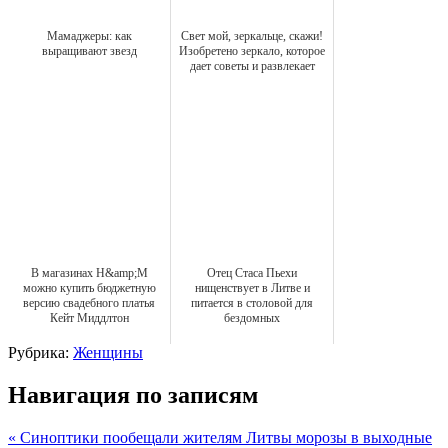
Мамаджеры: как
Свет мой, зеркальце, скажи!
выращивают звезд
Изобретено зеркало, которое
дает советы и развлекает
В магазинах H&amp;M
Отец Стаса Пьехи
можно купить бюджетную
нищенствует в Литве и
версию свадебного платья
питается в столовой для
Кейт Миддлтон
бездомных
Рубрика:
Женщины
Навигация по записям
« Синоптики пообещали жителям Литвы морозы в выходные