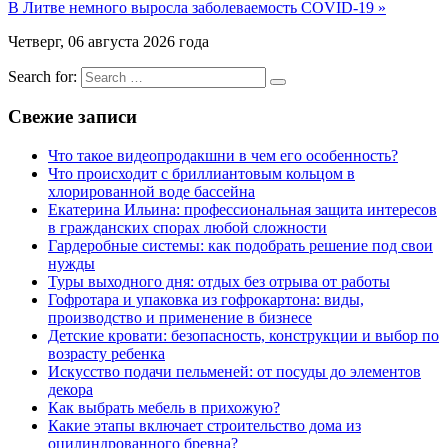
В Литве немного выросла заболеваемость COVID-19 »
Четверг, 06 августа 2026 года
Search for:
Свежие записи
Что такое видеопродакшни в чем его особенность?
Что происходит с бриллиантовым кольцом в
хлорированной воде бассейна
Екатерина Ильина: профессиональная защита интересов
в гражданских спорах любой сложности
Гардеробные системы: как подобрать решение под свои
нужды
Туры выходного дня: отдых без отрыва от работы
Гофротара и упаковка из гофрокартона: виды,
производство и применение в бизнесе
Детские кровати: безопасность, конструкции и выбор по
возрасту ребенка
Искусство подачи пельменей: от посуды до элементов
декора
Как выбрать мебель в прихожую?
Какие этапы включает строительство дома из
оцилиндрованного бревна?