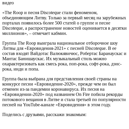
видео
«The Roop и песня Discoteque стали феноменом,
объединяющим Литву. Только за первый месяц на зарубежных
порталах появилось более 500 статей о группе и песне
Discoteque, а распространение новостей оценивается в десятки
миллионов», – отмечает кабмин.
Группа The Roop выиграла национальное отборочное шоу
Литвы для «Евровидения-2021» с песней Discoteque. В ее
состав входят Вайдотас Валюкявичюс, Робертас Баранаускас и
Мантас Банишаускас. Их музыкальный стиль можно
охарактеризовать как смесь рока, поп-рока, софт-рока, дэнс-
рока, инди и попа.
Группа была выбрана для представления своей страны на
конкурсе песни «Евровидение-2020», прежде чем он был
отменен из-за пандемии коронавируса. Их песня на
«Евровидении-2020» под названием On Fire побила рекорды
потокового вещания в Литве и стала третьей по популярности
песней на YouTube-канале «Евровидения» в этом году.
Поделись с друзьями, расскажи знакомым: