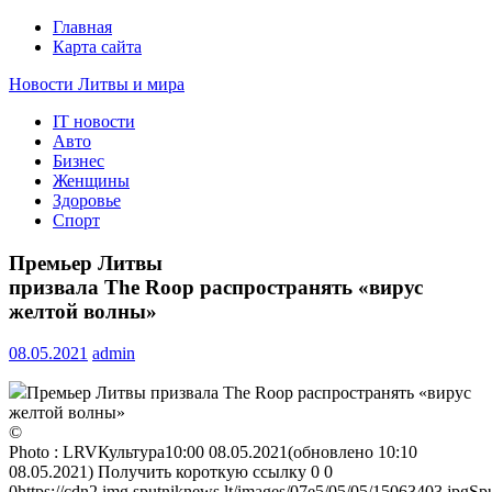
Главная
Карта сайта
Новости Литвы и мира
IT новости
Свежие события и главные новости часа Литвы и мира на
Авто
портале EUROLITVA.RU
Бизнес
Женщины
Здоровье
Спорт
Премьер Литвы
призвала The Roop распространять «вирус
желтой волны»
08.05.2021
admin
Премьер Литвы призвала The Roop распространять «вирус
желтой волны»
©
Photo : LRVКультура10:00 08.05.2021(обновлено 10:10
08.05.2021) Получить короткую ссылку
0
0
0https://cdn2.img.sputniknews.lt/images/07e5/05/05/15063403.jpgSp