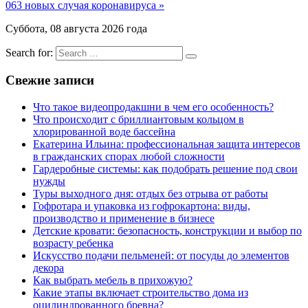
063 новых случая коронавируса »
Суббота, 08 августа 2026 года
Search for:
Свежие записи
Что такое видеопродакшни в чем его особенность?
Что происходит с бриллиантовым кольцом в
хлорированной воде бассейна
Екатерина Ильина: профессиональная защита интересов
в гражданских спорах любой сложности
Гардеробные системы: как подобрать решение под свои
нужды
Туры выходного дня: отдых без отрыва от работы
Гофротара и упаковка из гофрокартона: виды,
производство и применение в бизнесе
Детские кровати: безопасность, конструкции и выбор по
возрасту ребенка
Искусство подачи пельменей: от посуды до элементов
декора
Как выбрать мебель в прихожую?
Какие этапы включает строительство дома из
оцилиндрованного бревна?