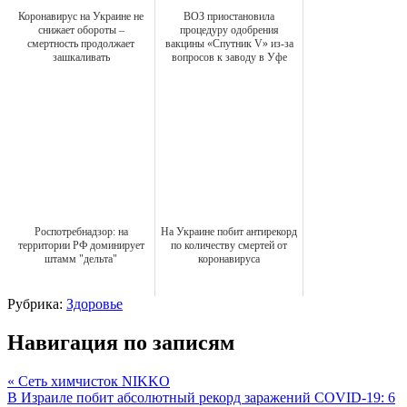
Коронавирус на Украине не
ВОЗ приостановила
снижает обороты –
процедуру одобрения
смертность продолжает
вакцины «Спутник V» из-за
зашкаливать
вопросов к заводу в Уфе
Роспотребнадзор: на
На Украине побит антирекорд
территории РФ доминирует
по количеству смертей от
штамм "дельта"
коронавируса
Рубрика:
Здоровье
Навигация по записям
« Сеть химчисток NIKKO
В Израиле побит абсолютный рекорд заражений COVID-19: 6