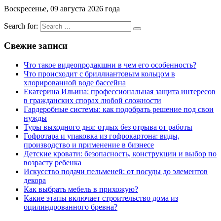
Воскресенье, 09 августа 2026 года
Search for:
Свежие записи
Что такое видеопродакшни в чем его особенность?
Что происходит с бриллиантовым кольцом в
хлорированной воде бассейна
Екатерина Ильина: профессиональная защита интересов
в гражданских спорах любой сложности
Гардеробные системы: как подобрать решение под свои
нужды
Туры выходного дня: отдых без отрыва от работы
Гофротара и упаковка из гофрокартона: виды,
производство и применение в бизнесе
Детские кровати: безопасность, конструкции и выбор по
возрасту ребенка
Искусство подачи пельменей: от посуды до элементов
декора
Как выбрать мебель в прихожую?
Какие этапы включает строительство дома из
оцилиндрованного бревна?