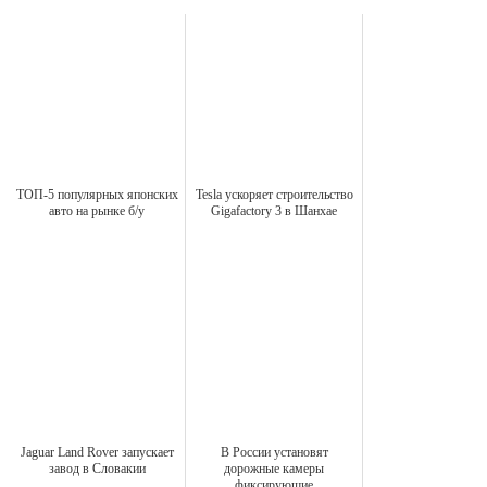
ТОП-5 популярных японских
Tesla ускоряет строительство
авто на рынке б/у
Gigafactory 3 в Шанхае
Jaguar Land Rover запускает
В России установят
завод в Словакии
дорожные камеры
фиксирующие