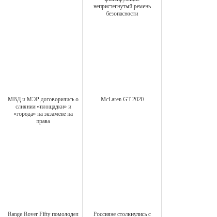
непристегнутый ремень
безопасности
МВД и МЭР договорились о
McLaren GT 2020
слиянии «площадки» и
«города» на экзамене на
права
Range Rover Fifty помолодел
Россияне столкнулись с