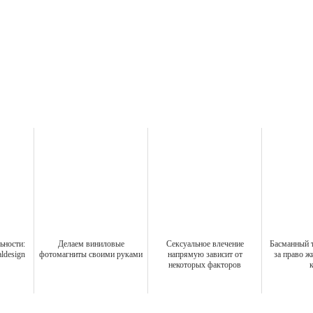
ьности:
Делаем виниловые
Сексуальное влечение
Басманный т
aldesign
фотомагниты своими руками
напрямую зависит от
за право ж
некоторых факторов
к