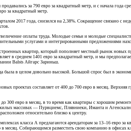
 продавались за 790 евро за квадратный метр, и с начала года 
вро за квадратный метр.
арталом 2017 года, снизился на 2,38%. Сокращение связано с н
ктов.
т увеличение оплаты труда. Молодые семьи и молодые специали
лнительными услугами и интегрированными предложениями нахо
троенных квартир, который пополняет местный рынок новых про
ляет в среднем 1401 евро за квадратный метр, и мы предполагае
ании Balsts Айгарс Зариньш.
да была в целом довольно высокой. Большой спрос был в эконом
вых проектах составляет от 400 до 700 евро в месяц. Верхняя 
о 300 евро в месяц, в то время как квартиры с хорошим ремонтом
жилых массивах — Пурвциемс, Плявниеки, Иманта и Агенскалнс.
 расположен относительно близко к центру.
плексах класса А предлагаются арендаторам за 13–16 евро за к
 в месяц. Собирающимся разместить свою компанию в офисах кла