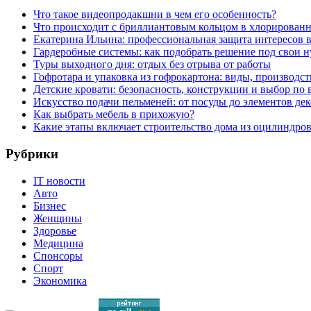
Что такое видеопродакшни в чем его особенность?
Что происходит с бриллиантовым кольцом в хлорированн
Екатерина Ильина: профессиональная защита интересов 
Гардеробные системы: как подобрать решение под свои 
Туры выходного дня: отдых без отрыва от работы
Гофротара и упаковка из гофрокартона: виды, производст
Детские кровати: безопасность, конструкции и выбор по 
Искусство подачи пельменей: от посуды до элементов дек
Как выбрать мебель в прихожую?
Какие этапы включает строительство дома из оцилиндро
Рубрики
IT новости
Авто
Бизнес
Женщины
Здоровье
Медицина
Спонсоры
Спорт
Экономика