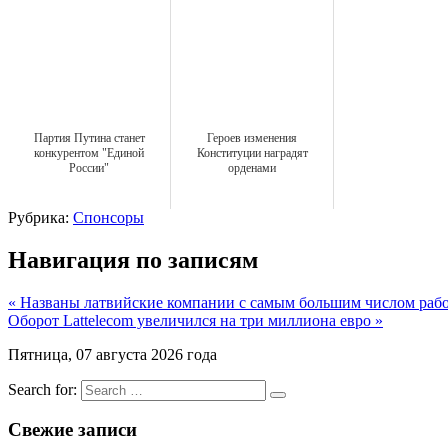
Партия Путина станет
Героев изменения
конкурентом "Единой
Конституции наградят
России"
орденами
Рубрика:
Спонсоры
Навигация по записям
« Названы латвийские компании с самым большим числом раб
Оборот Lattelecom увеличился на три миллиона евро »
Пятница, 07 августа 2026 года
Search for:
Свежие записи