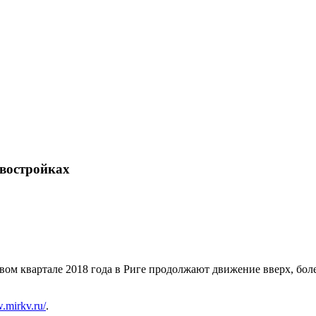
ортале EUROLITVA.RU
востройках
рвом квартале 2018 года в Риге продолжают движение вверх, бол
.mirkv.ru/
.