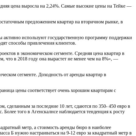
средняя ценa выросла на 2,24%. Самые высокие цены на Тейке —
едостаточным предложением квартир на вторичном рынке, в
сты активно используют государственную программу поддержки
дят способы привлечения клиентов.
ектов в экономическом сегменте. Средняя цена квартир в
м, что в 2018 году она вырастет не менее чем на 8%», —
ическом сегменте. Доходность от аренды квартир в
граница цены соответствует очень хорошим квартирам с
, сделанным за последние 10 лет, сдаются по 350- 450 евро в
 Более того в Агенскалнсе наблюдается тенденция к росту
вадратный метр, а стоимость аренды бюро в наиболее
сса Б нужно настраиваться на 9-12 евро за квадратный метр в