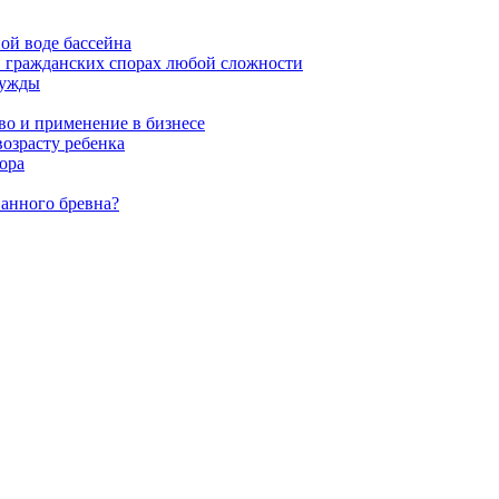
ой воде бассейна
в гражданских спорах любой сложности
нужды
во и применение в бизнесе
возрасту ребенка
ора
ванного бревна?