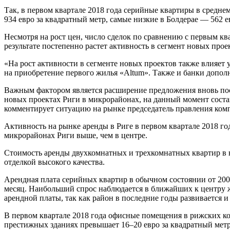
Так, в первом квартале 2018 года серийные квартиры в среднем
934 евро за квадратный метр, самые низкие в Болдерае — 562 е
Несмотря на рост цен, число сделок по сравнению с первым кв
результате постепенно растет активность в сегмент новых прое
«Ha pост активности в сегменте новых проектов также влияе
на приобретение первого жилья «Altum». Также и банки допо
Важным фактором является расширение предложения вновь пос
новых проектах Риги в микрорайонах, на данный момент состав
комментирует ситуацию на рынке председатель правления комп
Активность на рынке аренды в Риге в первом квартале 2018 го
микрорайонах Риги выше, чем в центре.
Стоимость аренды двухкомнатных и трехкомнатных квартир в но
отделкой высокого качества.
Арендная плата серийных квартир в обычном состоянии от 200 д
месяц. Наибольший спрос наблюдается в ближайших к центру 
арендной платы, так как район в последние годы развивается и
В первом квартале 2018 года офисные помещения в рижских ком
престижных зданиях превышает 16–20 евро за квадратный метр