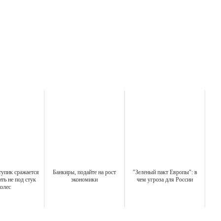
упик сражается
Банкиры, подайте на рост
"Зеленый пакт Европы": в
ить не под стук
экономики
чем угроза для России
олес