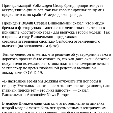
Принадлежащий Volkswagen Group бренд приоритезирует
аккумуляцию финансов, так как коронавирусная пандемия
продолжится, по крайней мере, до конца года.
Президент Bugatti Стефан Винкельманн сказал, что имидж
бренда и фактор узнаваемости его имени означает, что он в
принципе «достаточно зрел» для выпуска второй модели. Так
в прошлом году Винкельманн представлял
среднедвигательный спорткар Centodieci ограниченного
выпуска (на заголовочном фото).
Тем не менее, он отметил, что решение об утверждении такого
дорогого проекта было отложено, так как даже очень богатые
покупатели возможно не готовы платить непомерные деньги
за гиперкар во время глобальной рецессии вызванной
локдаунами COVID-19.
«В настоящее время мы должны отложить эти вопросы в
сторону. Учитывая сложившиеся экономические условия, наш
главный приоритет – это ликвидность», — сказал
Винкельманн Automotive News Europe.
В ноябре Винкельманн сказал, что потенциальная линейка
второй модели можте быть четырехместным электрическим
гранд турером или кроссовером, ценой в переделах от 500,000