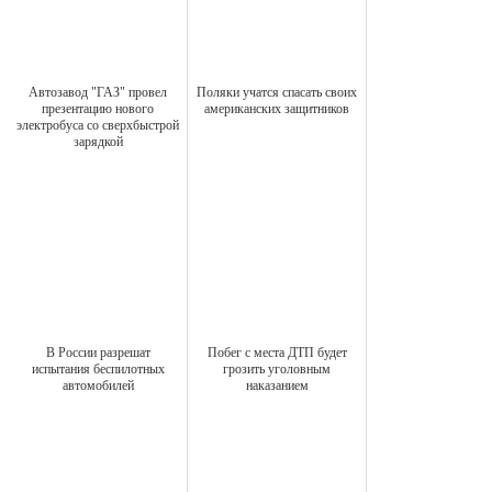
Автозавод "ГАЗ" провел
Поляки учатся спасать своих
презентацию нового
американских защитников
электробуса со сверхбыстрой
зарядкой
В России разрешат
Побег с места ДТП будет
испытания беспилотных
грозить уголовным
автомобилей
наказанием