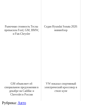
Рыночная стоимость Теслы
Седан Hyundai Sonata 2020:
превысила Ford, GM, BMW,
миниобзор
и Fiat-Chrysler
GM объявляет об
VW показал спортивный
специальном предложении в
электрический кроссовер в
декабре на Cadillac и
стиле купе
Chevrolet в России
Рубрика:
Авто