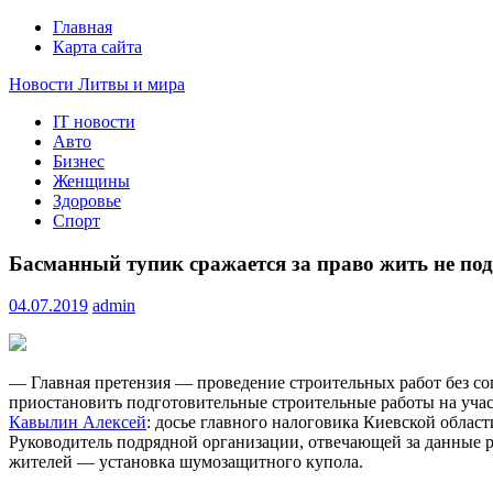
Главная
Карта сайта
Новости Литвы и мира
IT новости
Свежие события и главные новости часа Литвы и мира на п
Авто
Бизнес
Женщины
Здоровье
Спорт
Басманный тупик сражается за право жить не под
04.07.2019
admin
— Главная претензия — проведение строительных работ без со
приостановить подготовительные строительные работы на участ
Кавылин Алексей
: досье главного налоговика Киевской област
Руководитель подрядной организации, отвечающей за данные р
жителей — установка шумозащитного купола.