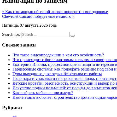
Навигация по записям
« Как с помощью обычной ложки проверить свое здоровье
Chevrolet Camaro побудет еще немного »
Пятница, 07 августа 2026 года
Search for:
Свежие записи
Что такое видеопродакшни в чем его особенность?
Что происходит с бриллиантовым кольцом в хлорированн
Екатерина Ильина: профессиональная защита интересов 
Гардеробные системы: как подобрать решение под свои 
Туры выходного дня: отдых без отрыва от работы
Гофротара и упаковка из гофрокартона: виды, производст
Детские кровати: безопасность, конструкции и выбор по 
Искусство подачи пельменей: от посуды до элементов дек
Как выбрать мебель в прихожую?
Какие этапы включает строительство дома из оцилиндро
Рубрики