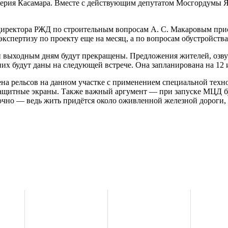
ерия Касамара. Вместе с действующим депутатом Мосгордумы Я
директора РЖД по строительным вопросам А. С. Макаровым прис
спертизу по проекту еще на месяц, а по вопросам обустройства
и выходным дням будут прекращены. Предложения жителей, озв
них будут даны на следующей встрече. Она запланирована на 12 
мена рельсов на данном участке с применением специальной тех
ащитные экраны. Также важный аргумент — при запуске МЦД бу
очно — ведь жить придётся около оживленной железной дороги, г