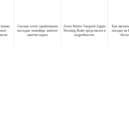
страны:
Сколько хотят зарабатывать
Aston Martin Vanquish Zagato
Как научитьс
ляют
молодые латвийцы: аппетит
Shooting Brake представлен в
поездке на 
иксов
заметно вырос
подробностях
«Боло