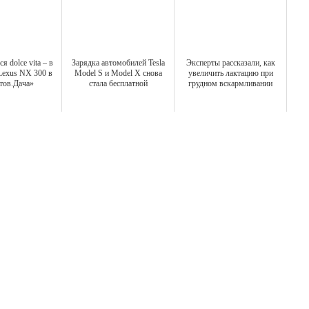
я dolce vita – в
Зарядка автомобилей Tesla
Эксперты рассказали, как
Lexus NX 300 в
Model S и Model X снова
увеличить лактацию при
тов.Дача»
стала бесплатной
грудном вскармливании