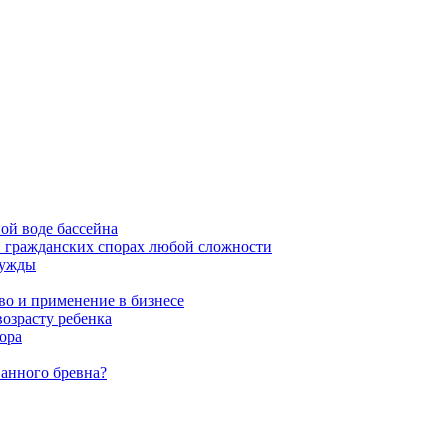
ой воде бассейна
в гражданских спорах любой сложности
нужды
во и применение в бизнесе
возрасту ребенка
ора
ванного бревна?