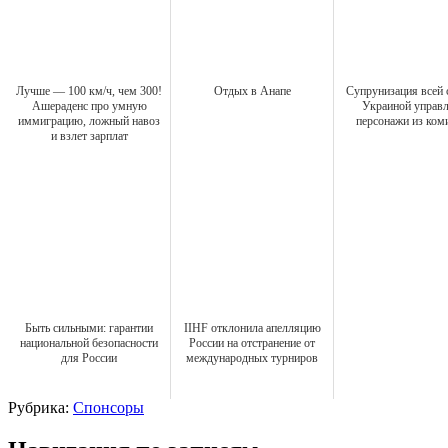
Лучше — 100 км/ч, чем 300!
Отдых в Анапе
Супрунизация всей 
Ашераденс про умную
Украиной управ
иммиграцию, ложный навоз
персонажи из ком
и взлет зарплат
Быть сильными: гарантии
IIHF отклонила апелляцию
национальной безопасности
России на отстранение от
для России
международных турниров
Рубрика:
Спонсоры