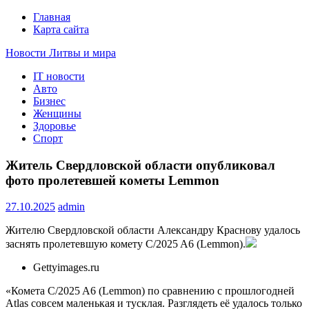
Главная
Карта сайта
Новости Литвы и мира
IT новости
Свежие события и главные новости часа Литвы и мира на
Авто
портале EUROLITVA.RU
Бизнес
Женщины
Здоровье
Спорт
Житель Свердловской области опубликовал
фото пролетевшей кометы Lemmon
27.10.2025
admin
Жителю Свердловской области Александру Краснову удалось
заснять пролетевшую комету C/2025 A6 (Lemmon).
Gettyimages.ru
«Комета C/2025 A6 (Lemmon) по сравнению с прошлогодней
Atlas совсем маленькая и тусклая. Разглядеть её удалось только