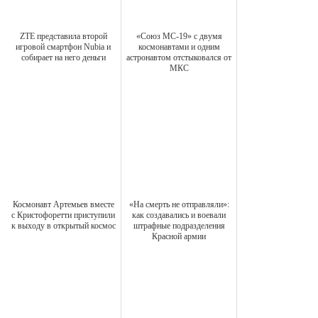
ZTE представила второй
«Союз МС-19» с двумя
игровой смартфон Nubia и
космонавтами и одним
собирает на него деньги
астронавтом отстыковался от
МКС
Космонавт Артемьев вместе
«На смерть не отправляли»:
с Кристофоретти приступили
как создавались и воевали
к выходу в открытый космос
штрафные подразделения
Красной армии