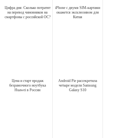
Цифра дня: Сколько потратят
iPhone с двумя SIM-картами
на перевод чиновников на
окажется эксклюзивом для
смартфоны с российской ОС?
Китая
Цена и старт продаж
Android Pie рассекретила
безрамочного ноутбука
четыре модели Samsung
Huawei в России
Galaxy S10