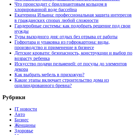
Что происходит с бриллиантовым кольцом в
хлорированной воде бассейна
Екатерина Ильина: профессиональная защита интересов
в гражданских спорах любой сложности
Гардеробные системы: как подобрать решение под свои
нужды
Туры выходного дня: отдых без отрыва от работы
Гофротара и упаковка из гофрокартона: виды,
производство и применение в бизнесе
Детские кровати: безопасность, конструкции и выбор по
возрасту ребенка
Искусство подачи пельменей: от посуды до элементов
декора
Как выбрать мебель в прихожую?
Какие этапы включает строительство дома из
оцилиндрованного бревна?
Рубрики
IT новости
Авто
Бизнес
Женщины
Здоровье