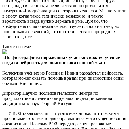
Поэтому, если появится новый, опасный, вариант вируса
оспы, надо выяснить, а не является ли он результатом
намеренной модификации со стороны человека. Мы вступили
в эпоху, когда такое технически возможно, и такую
вероятность всегда нужно держать в уме. Думаю, что
возбудитель оспы обезьян сейчас изучается на этот счёт, но
пока никаких сведений, что он отличается от природных
вариантов, нет.
Также по теме
«По фотографиям поражённых участков кожи»: учёные
создали нейросеть для диагностики оспы обезьян
Коллектив учёных из России и Индии разработал нейросеть,
которая может оказать помощь врачам при диагностике оспы
обезьян. Внешние…
Директор Научно-исследовательского центра по
профилактике и лечению вирусных инфекций кандидат
медицинских наук Георгий Викулов:
— У ВОЗ такая миссия — пугать всех апокалиптическими
прогнозами, это нужно для оправдания самого существования
организации. Поэтому ВОЗ нередко делает тревожные
заявления по различным заболеваниям. Вирус оспы обезьян