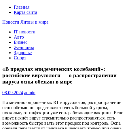
Главная
Карта сайта
Новости Литвы и мира
IT новости
Свежие события и главные новости часа Литвы и мира на
Авто
портале EUROLITVA.RU
Бизнес
Женщины
Здоровье
Спорт
«В пределах эпидемических колебаний»:
российские вирусологи — о распространении
вируса оспы обезьян в мире
08.09.2024
admin
По мнению опрошенных RT вирусологов, распространение
оспы обезьян не представляет очень большой угрозы,
поскольку от инфекции уже есть работающие вакцины. Если
вирус начнёт вдруг стремительно распространяться, есть
возможность быстро взять этот процесс под контроль. Оспа
обезьян передаётся от человека к человеку только при очень