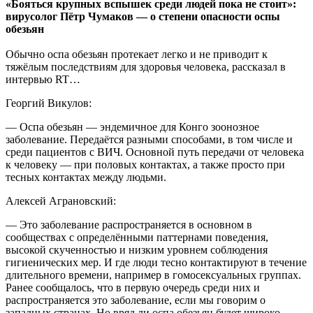
«Бояться крупных вспышек среди людей пока не стоит»:
вирусолог Пётр Чумаков — о степени опасности оспы
обезьян
Обычно оспа обезьян протекает легко и не приводит к
тяжёлым последствиям для здоровья человека, рассказал в
интервью RT…
Георгий Викулов:
— Оспа обезьян — эндемичное для Конго зоонозное
заболевание. Передаётся разными способами, в том числе и
среди пациентов с ВИЧ. Основной путь передачи от человека
к человеку — при половых контактах, а также просто при
тесных контактах между людьми.
Алексей Аграновский:
— Это заболевание распространяется в основном в
сообществах с определёнными паттернами поведения,
высокой скученностью и низким уровнем соблюдения
гигиенических мер. И где люди тесно контактируют в течение
длительного времени, например в гомосексуальных группах.
Ранее сообщалось, что в первую очередь среди них и
распространяется это заболевание, если мы говорим о
западных странах. Но вряд ли оспа обезьян будет широко