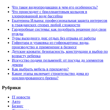
Что такое видеопродакшни в чем его особенность?
Что происходит с бриллиантовым кольцом в
хлорированной воде бассейна
Екатерина Ильина: профессиональная защита интересов
в гражданских спорах любой сложности
Гардеробные системы: как подобрать решение под свои
нужды
Туры выходного дня: отдых без отрыва от работы
Гофротара и упаковка из гофрокартона: виды,
производство и применение в бизнесе
Детские кровати: безопасность, конструкции и выбор по
возрасту ребенка
Искусство подачи пельменей: от посуды до элементов
декора
Как выбрать мебель в прихожую?
Какие этапы включает строительство дома из
оцилиндрованного бревна?
Рубрики
IT новости
Авто
Бизнес