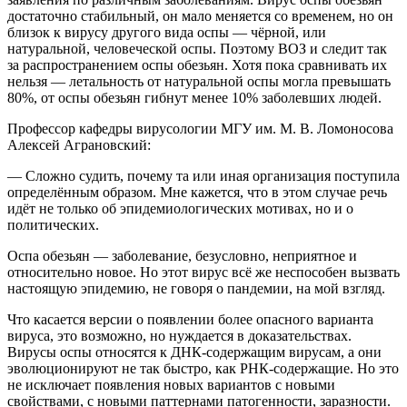
достаточно стабильный, он мало меняется со временем, но он
близок к вирусу другого вида оспы — чёрной, или
натуральной, человеческой оспы. Поэтому ВОЗ и следит так
за распространением оспы обезьян. Хотя пока сравнивать их
нельзя — летальность от натуральной оспы могла превышать
80%, от оспы обезьян гибнут менее 10% заболевших людей.
Профессор кафедры вирусологии МГУ им. М. В. Ломоносова
Алексей Аграновский:
— Сложно судить, почему та или иная организация поступила
определённым образом. Мне кажется, что в этом случае речь
идёт не только об эпидемиологических мотивах, но и о
политических.
Оспа обезьян — заболевание, безусловно, неприятное и
относительно новое. Но этот вирус всё же неспособен вызвать
настоящую эпидемию, не говоря о пандемии, на мой взгляд.
Что касается версии о появлении более опасного варианта
вируса, это возможно, но нуждается в доказательствах.
Вирусы оспы относятся к ДНК-содержащим вирусам, а они
эволюционируют не так быстро, как РНК-содержащие. Но это
не исключает появления новых вариантов с новыми
свойствами, с новыми паттернами патогенности, заразности.