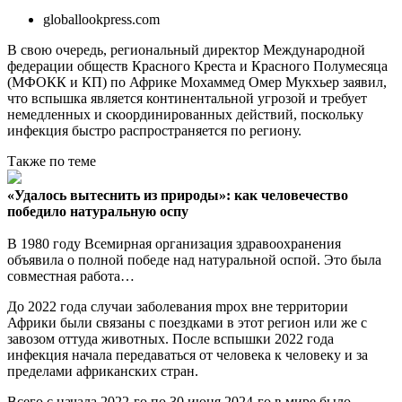
globallookpress.com
В свою очередь, региональный директор Международной
федерации обществ Красного Креста и Красного Полумесяца
(МФОКК и КП) по Африке Мохаммед Омер Мукхьер заявил,
что вспышка является континентальной угрозой и требует
немедленных и скоординированных действий, поскольку
инфекция быстро распространяется по региону.
Также по теме
«Удалось вытеснить из природы»: как человечество
победило натуральную оспу
В 1980 году Всемирная организация здравоохранения
объявила о полной победе над натуральной оспой. Это была
совместная работа…
До 2022 года случаи заболевания mpox вне территории
Африки были связаны с поездками в этот регион или же с
завозом оттуда животных. После вспышки 2022 года
инфекция начала передаваться от человека к человеку и за
пределами африканских стран.
Всего с начала 2022-го по 30 июня 2024-го в мире было