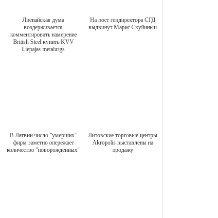
Лиепайская дума
На пост гендиректора СГД
воздерживается
выдвинут Марис Скуйиньш
комментировать намерение
British Steel купить KVV
Liepаjas metalurgs
В Латвии число "умерших"
Литовские торговые центры
фирм заметно опережает
Akropolis выставлены на
количество "новорожденных"
продажу