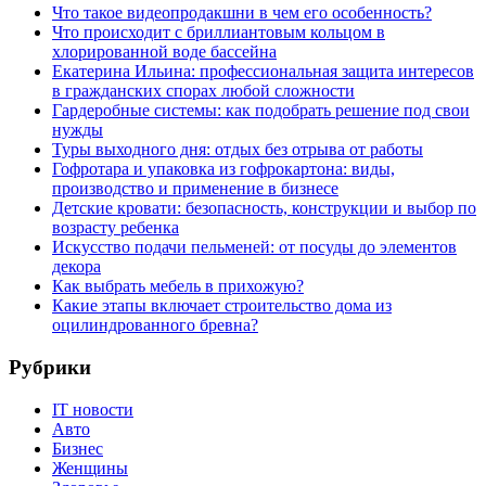
Что такое видеопродакшни в чем его особенность?
Что происходит с бриллиантовым кольцом в
хлорированной воде бассейна
Екатерина Ильина: профессиональная защита интересов
в гражданских спорах любой сложности
Гардеробные системы: как подобрать решение под свои
нужды
Туры выходного дня: отдых без отрыва от работы
Гофротара и упаковка из гофрокартона: виды,
производство и применение в бизнесе
Детские кровати: безопасность, конструкции и выбор по
возрасту ребенка
Искусство подачи пельменей: от посуды до элементов
декора
Как выбрать мебель в прихожую?
Какие этапы включает строительство дома из
оцилиндрованного бревна?
Рубрики
IT новости
Авто
Бизнес
Женщины