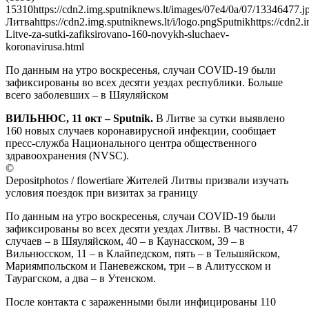
153
1
0https://cdn2.img.sputniknews.lt/images/07e4/0a/07/13346477.j
Литваhttps://cdn2.img.sputniknews.lt/i/logo.pngSputnikhttps://cdn2.
Litve-za-sutki-zafiksirovano-160-novykh-sluchaev-
koronavirusa.html
По данным на утро воскресенья, случаи COVID-19 были
зафиксированы во всех десяти уездах республики. Больше
всего заболевших – в Шяуляйском
ВИЛЬНЮС, 11 окт – Sputnik.
В Литве за сутки выявлено
160 новых случаев коронавирусной инфекции, сообщает
пресс-служба Национального центра общественного
здравоохранения (NVSC).
©
Depositphotos / flowertiare Жителей Литвы призвали изучать
условия поездок при визитах за границу
По данным на утро воскресенья, случаи COVID-19 были
зафиксированы во всех десяти уездах Литвы. В частности, 47
случаев – в Шяуляйском, 40 – в Каунасском, 39 – в
Вильнюсском, 11 – в Клайпедском, пять – в Тельшяйском,
Мариямпольском и Паневежском, три – в Алитусском и
Таурагском, а два – в Утенском.
После контакта с зараженными были инфицированы 110