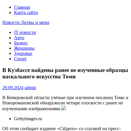
Главная
Карта сайта
Новости Литвы и мира
IT новости
Свежие события и главные новости часа Литвы и мира на
Авто
портале EUROLITVA.RU
Бизнес
Женщины
Здоровье
Спорт
В Кузбассе найдены ранее не изученные образцы
наскального искусства Томи
29.09.2024
admin
В Кемеровской области учёные при изучении писаниц Томи и
Новоромановской обнаружили четыре плоскости с ранее не
изученными изображениями.
Gettyimages.ru
Об этом сообщает издание «Сiбдепо» со ссылкой на пресс-