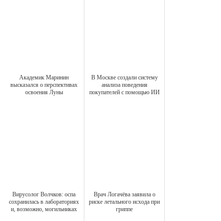
Академик Маринин
В Москве создали систему
высказался о перспективах
анализа поведения
освоения Луны
покупателей с помощью ИИ
Вирусолог Волчков: оспа
Врач Логачёва заявила о
сохранилась в лабораториях
риске летального исхода при
и, возможно, могильниках
гриппе