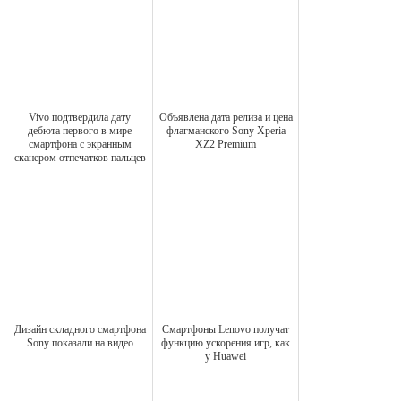
Vivo подтвердила дату
Объявлена дата релиза и цена
дебюта первого в мире
флагманского Sony Xperia
смартфона с экранным
XZ2 Premium
сканером отпечатков пальцев
Дизайн складного смартфона
Смартфоны Lenovo получат
Sony показали на видео
функцию ускорения игр, как
у Huawei