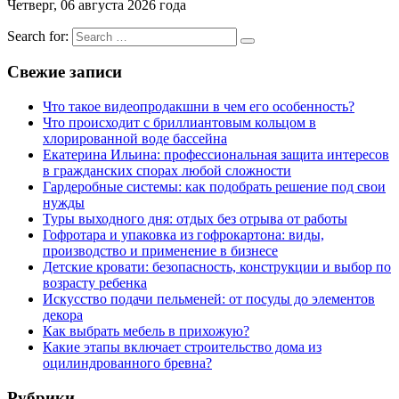
Четверг, 06 августа 2026 года
Search for:
Свежие записи
Что такое видеопродакшни в чем его особенность?
Что происходит с бриллиантовым кольцом в
хлорированной воде бассейна
Екатерина Ильина: профессиональная защита интересов
в гражданских спорах любой сложности
Гардеробные системы: как подобрать решение под свои
нужды
Туры выходного дня: отдых без отрыва от работы
Гофротара и упаковка из гофрокартона: виды,
производство и применение в бизнесе
Детские кровати: безопасность, конструкции и выбор по
возрасту ребенка
Искусство подачи пельменей: от посуды до элементов
декора
Как выбрать мебель в прихожую?
Какие этапы включает строительство дома из
оцилиндрованного бревна?
Рубрики