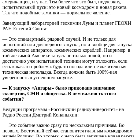
американцев, и у нас. Тем более что это был, подчеркну,
испытательный пуск: это новый космодром и новая ракета.
Так что подобные заминки — нормальное явление.
Заведующий лабораторией геохимии Луны и планет ГЕОХИ
РАН Евгений Слюта:
— Это стандартный, рядовой случай. И не только для
испытаний или для первого запуска, но и вообще для запуска
космических аппаратов, космических кораблей. Например, в
той же самой Америке запуск не только новой, но и
достаточно уже испытанной техники могут отложить, если
есть какая-то проблема: будь то погода или незначительная
техническая неполадка. Всегда должна быть 100%-ная
уверенность в успешном запуске.
— К запуску «Ангары» было приковано внимание
экспертов, СМИ и общества. В чём важность этого
события?
Ведущий программы «Российский радиоуниверситет» на
Радио России Дмитрий Конаныхин:
— Это событие важно сразу по нескольким причинам. Во-
первых, Восточный сейчас становится главным космодромом
нашей Родины. Во-вторых, с него была запущена новая ракета