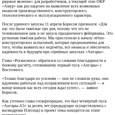
рядовое явление» для разработчиков, а текущий этап ОКР
«Амур» как раз нацелен на выявление всех возможных
нюансов производственного, конструкторского,
технологического и эксплуатационного характера.
После удачного запуска 11 апреля Борисов признался: «Для
нас это были тяжёлые три дня, потому что это не
телевизионное шоу и не запуск праздничного фейерверка. Это
рутинная тяжёлая работа. Мы приступили к началу лётно-
конструкторских испытаний, которые предназначены для
того, чтобы выявить все недочёты, все нюансы и обеспечить
надёжность в будущем при серийных запусках «Ангары».
Глава «Роскосмоса» обратился со словами благодарности к
боевому расчёту, готовившему первый пуск «Ангары» с
Восточного.
«Только благодаря их усилиям — они не сложили руки, они
вдумчиво работали над исправлением всех ситуаций — в
конце концов нас всех сегодня ждал успех», — заявил
Борисов.
Как уточнил глава госкорпорации, это был четвёртый пуск
«Ангары-А5» за десять лет (предыдущие осуществлялись с
космодрома Плесецк) и проект пока находится на этапе
тестирования.