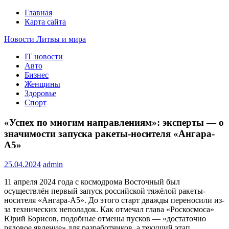
Главная
Карта сайта
Новости Литвы и мира
IT новости
Свежие события и главные новости часа Литвы и мира на
Авто
портале EUROLITVA.RU
Бизнес
Женщины
Здоровье
Спорт
«Успех по многим направлениям»: эксперты — о
значимости запуска ракеты-носителя «Ангара-
А5»
25.04.2024
admin
11 апреля 2024 года с космодрома Восточный был
осуществлён первый запуск российской тяжёлой ракеты-
носителя «Ангара-А5». До этого старт дважды переносили из-
за технических неполадок. Как отмечал глава «Роскосмоса»
Юрий Борисов, подобные отмены пусков — «достаточно
рядовое явление» для разработчиков, а текущий этап