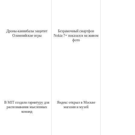
Дроны-каннибалы защитят
Безрамочный смартфон
Олимпийские игры
Nokia 7+ показался на живом
фото
В MIT создали гарнитуру для
Яндекс открыл в Москве
распознавания мысленных
магазин и музей
команд