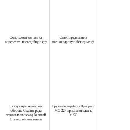
Смартфоны научились
Canon представила
определять несъедобную еду
полнокадровую беззеркалку
Связующее звено: как
Грузовой корабль «Прогресс
оборона Сталинграда
МС-22» пристыковался к
повлияла на исход Великой
МКС
Отечественной войны