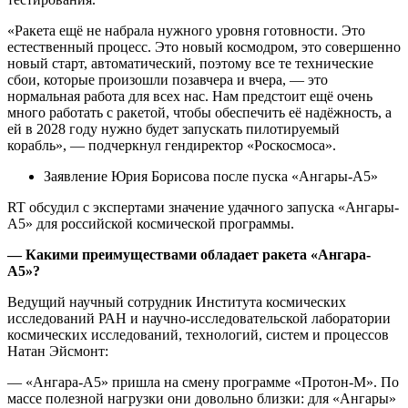
«Ракета ещё не набрала нужного уровня готовности. Это
естественный процесс. Это новый космодром, это совершенно
новый старт, автоматический, поэтому все те технические
сбои, которые произошли позавчера и вчера, — это
нормальная работа для всех нас. Нам предстоит ещё очень
много работать с ракетой, чтобы обеспечить её надёжность, а
ей в 2028 году нужно будет запускать пилотируемый
корабль», — подчеркнул гендиректор «Роскосмоса».
Заявление Юрия Борисова после пуска «Ангары-А5»
RT обсудил с экспертами значение удачного запуска «Ангары-
А5» для российской космической программы.
— Какими преимуществами обладает ракета «Ангара-
А5»?
Ведущий научный сотрудник Института космических
исследований РАН и научно-исследовательской лаборатории
космических исследований, технологий, систем и процессов
Натан Эйсмонт:
— «Ангара-А5» пришла на смену программе «Протон-М». По
массе полезной нагрузки они довольно близки: для «Ангары»