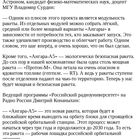
Астроном, кандидат физико-математических наук, доцент
МГУ Владимир Сурдин:
— Одним из плюсов этого проекта является модульность
ракеты. Из отдельных модулей можно собрать лёгкий,
средний или более мощный варианты «Ангары» в
зависимости от потребности тех, кто заказывает запуск. Это
также удешевляет производство и облегчает работу. Одним
словом, это шаг вперёд, и очень хорошо, что он был сделан.
Кроме того, «Ангара-А5» — экологически безопасная ракета.
До сих пор в нашей космонавтике была одна столь мощная
ракета — «Протон-М». Она летала на очень опасном и
ядовитом топливе (гептиле. — RT). А ведь у ракеты ступени
после отделения падают на чью-то территорию. Теперь у нас
будет мощная и безопасная ракета.
Ведущий программы «Российский радиоуниверситет» на
Радио России Дмитрий Конаныхин:
— «Ангара-А5» — это новая ракета, которая будет в
ближайшее время выводить на орбиту блоки для строящейся
российской орбитальной станции. Этот процесс может
начаться через три года и продолжится до 2030 года. То есть
эта ракета — рабочая лошадка российской орбитальной
станции.