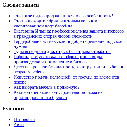
Свежие записи
Что такое видеопродакшни в чем его особенность?
Что происходит с бриллиантовым кольцом в
хлорированной воде бассейна
Екатерина Ильина: профессиональная защита интересов
в гражданских спорах любой сложности
Гардеробные системы: как подобрать решение под свои
нужды
Туры выходного дня: отдых без отрыва от работы
Гофротара и упаковка из гофрокартона: виды,
производство и применение в бизнесе
Детские кровати: безопасность, конструкции и выбор по
возрасту ребенка
Искусство подачи пельменей: от посуды до элементов
декора
Как выбрать мебель в прихожую?
Какие этапы включает строительство дома из
оцилиндрованного бревна?
Рубрики
IT новости
Авто