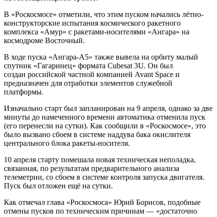
В «Роскосмосе» отметили, что этим пуском начались лётно-
конструкторские испытания космического ракетного
комплекса «Амур» с ракетами-носителями «Ангара» на
космодроме Восточный.
В ходе пуска «Ангара-А5» также вывела на орбиту малый
спутник «Гагаринец» формата Cubesat 3U. Он был
создан российской частной компанией Avant Space и
предназначен для отработки элементов служебной
платформы.
Изначально старт был запланирован на 9 апреля, однако за две
минуты до намеченного времени автоматика отменила пуск
(его перенесли на сутки). Как сообщили в «Роскосмосе», это
было вызвано сбоем в системе наддува бака окислителя
центрального блока ракеты-носителя.
10 апреля старту помешала новая техническая неполадка,
связанная, по результатам предварительного анализа
телеметрии, со сбоем в системе контроля запуска двигателя.
Пуск был отложен ещё на сутки.
Как отмечал глава «Роскосмоса» Юрий Борисов, подобные
отмены пусков по техническим причинам — «достаточно