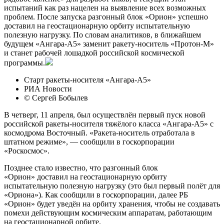
испытаний как раз нацелен на выявление всех возможных
проблем. После запуска разгонный блок «Орион» успешно
доставил на геостационарную орбиту испытательную
полезную нагрузку. По словам аналитиков, в ближайшем
будущем «Ангара-А5» заменит ракету-носитель «Протон-М»
и станет рабочей лошадкой российской космической
программы.
Старт ракеты-носителя «Ангара-А5»
РИА Новости
© Сергей Бобылев
В четверг, 11 апреля, был осуществлён первый пуск новой
российской ракеты-носителя тяжёлого класса «Ангара-А5» с
космодрома Восточный. «Ракета-носитель отработала в
штатном режиме», — сообщили в госкорпорации
«Роскосмос».
Позднее стало известно, что разгонный блок
«Орион» доставил на геостационарную орбиту
испытательную полезную нагрузку (это был первый полёт для
«Ориона»). Как сообщили в госкорпорации, далее РБ
«Орион» будет уведён на орбиту хранения, чтобы не создавать
помехи действующим космическим аппаратам, работающим
на геостационарной орбите.