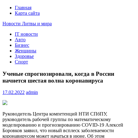
Главная
Карта сайта
Новости Литвы и мира
IT новости
Свежие события и главные новости часа Литвы и мира на
Авто
портале EUROLITVA.RU
Бизнес
Женщины
Здоровье
Спорт
Ученые спрогнозировали, когда в России
начнется шестая волна коронавируса
17.02.2022
admin
Руководитель Центра компетенций НТИ СПбПУ,
руководитель рабочей группы по математическому
моделированию и прогнозированию COVID-19 Алексей
Боровков заявил, что новый всплеск заболеваемости
коронавирусом может начаться в июне. Об этом