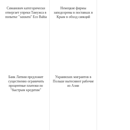
Симанович категорически
Немецкие фирмы
отвергает упреки Тамужса в
заподозрены в поставках в
попытке "захвата" Eco Baltia
Крым в обход санкций
Банк Латвии предложит
Украинских мигрантов в
существенно ограничить
Польше вытесняют рабочие
процентные платежи по
из Азии
"быстрым кредитам"