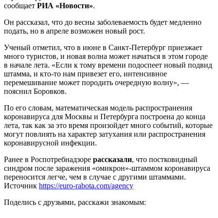
сообщает
РИА «Новости»
.
Он рассказал, что до весны заболеваемость будет медленно
подать, но в апреле возможен новый рост.
Ученый отметил, что в июне в Санкт-Петербург приезжает
много туристов, и новая волна может начаться в этом городе
в начале лета. «Если к тому времени подоспеет новый подвид
штамма, и кто-то нам привезет его, интенсивное
перемешивание может породить очередную волну», —
пояснил Боровков.
По его словам, математическая модель распространения
коронавируса для Москвы и Петербурга построена до конца
лета, так как за это время произойдет много событий, которые
могут повлиять на характер затухания или распространения
коронавирусной инфекции.
Ранее в Роспотребнадзоре
рассказали
, что постковидный
синдром после заражения «омикрон»-штаммом коронавируса
переносится легче, чем в случае с другими штаммами.
Источник
https://euro-rabota.com/agency
Поделись с друзьями, расскажи знакомым: