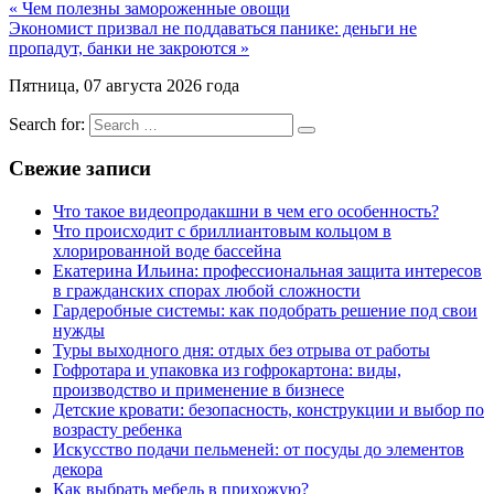
« Чем полезны замороженные овощи
Экономист призвал не поддаваться панике: деньги не
пропадут, банки не закроются »
Пятница, 07 августа 2026 года
Search for:
Свежие записи
Что такое видеопродакшни в чем его особенность?
Что происходит с бриллиантовым кольцом в
хлорированной воде бассейна
Екатерина Ильина: профессиональная защита интересов
в гражданских спорах любой сложности
Гардеробные системы: как подобрать решение под свои
нужды
Туры выходного дня: отдых без отрыва от работы
Гофротара и упаковка из гофрокартона: виды,
производство и применение в бизнесе
Детские кровати: безопасность, конструкции и выбор по
возрасту ребенка
Искусство подачи пельменей: от посуды до элементов
декора
Как выбрать мебель в прихожую?