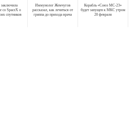
 заключила
Иммунолог Жемчугов
Корабль «Союз МС-23»
е со SpaceX о
рассказал, как лечиться от
будет запущен к МКС утром
оих спутников
гриппа до прихода врача
20 февраля