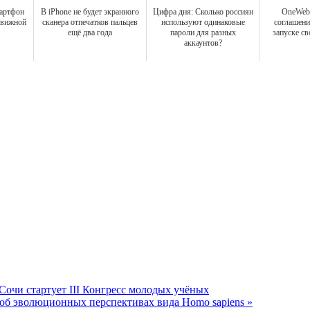
мартфон
В iPhone не будет экранного
Цифра дня: Сколько россиян
OneWeb
движной
сканера отпечатков пальцев
используют одинаковые
соглашени
ещё два года
пароли для разных
запуске св
аккаунтов?
Сочи стартует III Конгресс молодых учёных
 об эволюционных перспективах вида Homo sapiens »