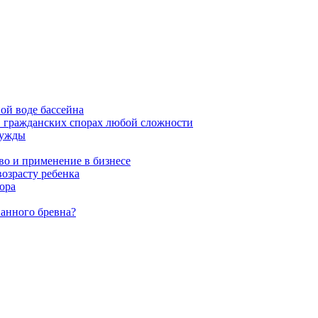
ой воде бассейна
в гражданских спорах любой сложности
нужды
во и применение в бизнесе
возрасту ребенка
ора
ванного бревна?