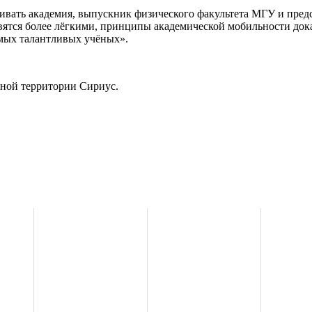
вивать академия, выпускник физического факультета МГУ и пре
вятся более лёгкими, принципы академической мобильности дока
амых талантливых учёных».
ьной территории Сириус.