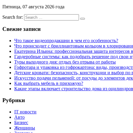
Пятница, 07 августа 2026 года
Search for:
Свежие записи
Что такое видеопродакшни в чем его особенность?
Что происходит с бриллиантовым кольцом в хлорированн
Екатерина Ильина: профессиональная защита интересов 
Гардеробные системы: как подобрать решение под свои 
Туры выходного дня: отдых без отрыва от работы
Гофротара и упаковка из гофрокартона: виды, производст
Детские кровати: безопасность, конструкции и выбор по 
Искусство подачи пельменей: от посуды до элементов дек
Как выбрать мебель в прихожую?
Какие этапы включает строительство дома из оцилиндро
Рубрики
IT новости
Авто
Бизнес
Женщины