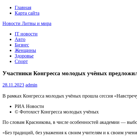
Главная
Карта сайта
Новости Литвы и мира
IT новости
Свежие события и главные новости часа Литвы и мира на п
Авто
Бизнес
Женщины
Здоровье
Спорт
Участники Конгресса молодых учёных предложил
28.11.2023
admin
В рамках Конгресса молодых учёных прошла сессия «Навстреч
РИА Новости
© Фотохост Конгресса молодых учёных
По словам Красникова, в числе особенностей академии — выбор
«Без традиций, без уважения к своим учителям и к своим учен