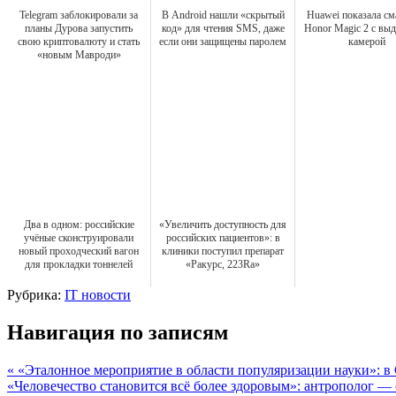
Telegram заблокировали за
В Android нашли «скрытый
Huawei показала с
планы Дурова запустить
код» для чтения SMS, даже
Honor Magic 2 с вы
свою криптовалюту и стать
если они защищены паролем
камерой
«новым Мавроди»
Два в одном: российские
«Увеличить доступность для
учёные сконструировали
российских пациентов»: в
новый проходческий вагон
клиники поступил препарат
для прокладки тоннелей
«Ракурс, 223Ra»
Рубрика:
IT новости
Навигация по записям
« «Эталонное мероприятие в области популяризации науки»: в 
«Человечество становится всё более здоровым»: антрополог —