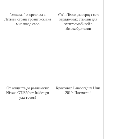
"Зеленая" энергетика в
VW и Tesco развернут сеть
Латвии: стране грозят иски на
зарядочных станций для
миллиард евро
электромобилей в
Великобритании
От концепта до реальности:
Кроссовер Lamborghini Urus
Nissan GT-R50 от Italdesign
2019: Посмотри!
уже готов!