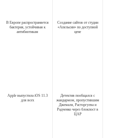
В Европе распространяется
Создание сайтов от студии
бактерия, устойчивая к
«Апельсин» по доступной
антибиотикам
цене
Apple выпустила iOS 11.3
Детектив пообщался с
для всех
жандармом, пропустившим
Джемаля, Расторгуева и
Радченко через блокпост в
ЦАР