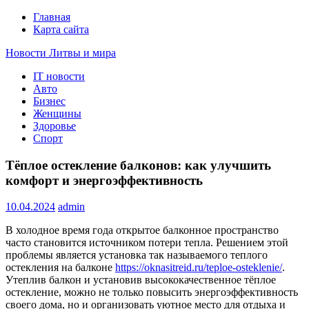
Главная
Карта сайта
Новости Литвы и мира
IT новости
Свежие события и главные новости часа Литвы и мира на
Авто
портале EUROLITVA.RU
Бизнес
Женщины
Здоровье
Спорт
Тёплое остекление балконов: как улучшить
комфорт и энергоэффективность
10.04.2024
admin
В холодное время года открытое балконное пространство
часто становится источником потери тепла. Решением этой
проблемы является установка так называемого теплого
остекления на балконе
https://oknasitreid.ru/teploe-osteklenie/
.
Утеплив балкон и установив высококачественное тёплое
остекление, можно не только повысить энергоэффективность
своего дома, но и организовать уютное место для отдыха и