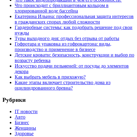
Что происходит с бриллиантовым кольцом в
хлорированной воде бассейна
Екатерина Ильина: профессиональная защита интересов
в гражданских спорах любой сложности
Гардеробные системы: как подобрать решение под свои
нужды
Туры выходного дня: отдых без отрыва от работы
Гофротара и упаковка из гофрокартона: виды,
производство и применение в бизнесе
Детские кровати: безопасность, конструкции и выбор по
возрасту ребенка
Искусство подачи пельменей: от посуды до элементов
декора
Как выбрать мебель в прихожую?
Какие этапы включает строительство дома из
оцилиндрованного бревна?
Рубрики
IT новости
Авто
Бизнес
Женщины
Здоровье