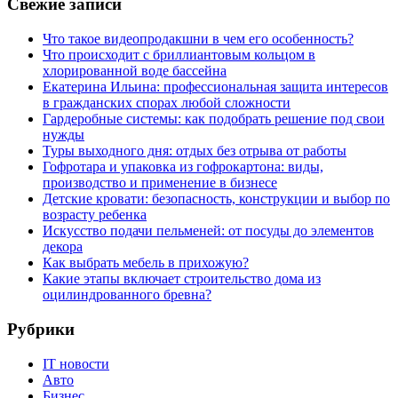
Свежие записи
Что такое видеопродакшни в чем его особенность?
Что происходит с бриллиантовым кольцом в
хлорированной воде бассейна
Екатерина Ильина: профессиональная защита интересов
в гражданских спорах любой сложности
Гардеробные системы: как подобрать решение под свои
нужды
Туры выходного дня: отдых без отрыва от работы
Гофротара и упаковка из гофрокартона: виды,
производство и применение в бизнесе
Детские кровати: безопасность, конструкции и выбор по
возрасту ребенка
Искусство подачи пельменей: от посуды до элементов
декора
Как выбрать мебель в прихожую?
Какие этапы включает строительство дома из
оцилиндрованного бревна?
Рубрики
IT новости
Авто
Бизнес