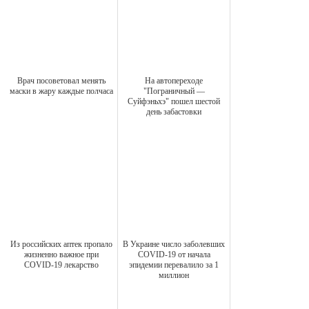
Врач посоветовал менять
На автопереходе
маски в жару каждые полчаса
"Пограничный —
Суйфэньхэ" пошел шестой
день забастовки
Из российских аптек пропало
В Украине число заболевших
жизненно важное при
COVID-19 от начала
COVID-19 лекарство
эпидемии перевалило за 1
миллион