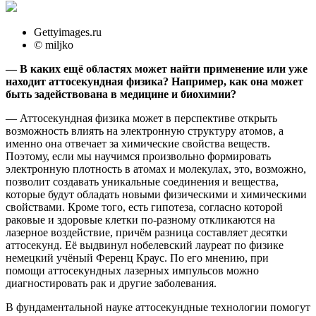
Gettyimages.ru
© miljko
— В каких ещё областях может найти применение или уже
находит аттосекундная физика? Например, как она может
быть задействована в медицине и биохимии?
— Аттосекундная физика может в перспективе открыть
возможность влиять на электронную структуру атомов, а
именно она отвечает за химические свойства веществ.
Поэтому, если мы научимся произвольно формировать
электронную плотность в атомах и молекулах, это, возможно,
позволит создавать уникальные соединения и вещества,
которые будут обладать новыми физическими и химическими
свойствами. Кроме того, есть гипотеза, согласно которой
раковые и здоровые клетки по-разному откликаются на
лазерное воздействие, причём разница составляет десятки
аттосекунд. Её выдвинул нобелевский лауреат по физике
немецкий учёный Ференц Краус. По его мнению, при
помощи аттосекундных лазерных импульсов можно
диагностировать рак и другие заболевания.
В фундаментальной науке аттосекундные технологии помогут