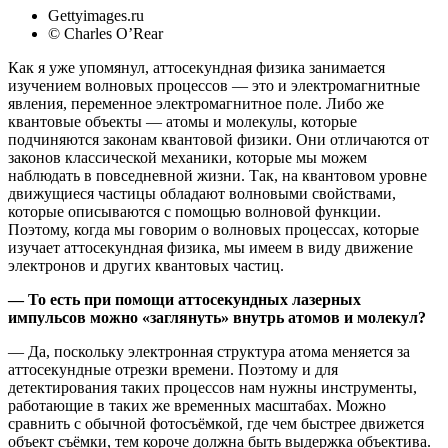
Gettyimages.ru
© Charles O’Rear
Как я уже упомянул, аттосекундная физика занимается
изучением волновых процессов — это и электромагнитные
явления, переменное электромагнитное поле. Либо же
квантовые объекты — атомы и молекулы, которые
подчиняются законам квантовой физики. Они отличаются от
законов классической механики, которые мы можем
наблюдать в повседневной жизни. Так, на квантовом уровне
движущиеся частицы обладают волновыми свойствами,
которые описываются с помощью волновой функции.
Поэтому, когда мы говорим о волновых процессах, которые
изучает аттосекундная физика, мы имеем в виду движение
электронов и других квантовых частиц.
— То есть при помощи аттосекундных лазерных
импульсов можно «заглянуть» внутрь атомов и молекул?
— Да, поскольку электронная структура атома меняется за
аттосекундные отрезки времени. Поэтому и для
детектирования таких процессов нам нужны инструменты,
работающие в таких же временных масштабах. Можно
сравнить с обычной фотосъёмкой, где чем быстрее движется
объект съёмки, тем короче должна быть выдержка объектива.