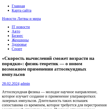
Главная
Карта сайта
Новости Литвы и мира
IT новости
Свежие события и главные новости часа Литвы и мира на
Авто
портале EUROLITVA.RU
Бизнес
Женщины
Здоровье
Спорт
«Скорость вычислений сможет возрасти на
порядки»: физик-теоретик — о новом
возможном применении аттосекундных
импульсов
28.02.2024
admin
Аттосекундная физика — молодое научное направление,
которое изучает создание и применение ультракоротких
лазерных импульсов. Длительность таких вспышек
сопоставима со временем, которое требуется для перестроения