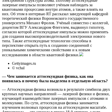
электронной структуры атома. Поэтому аттосекундные
лазерные импульсы позволяют учёным наблюдать за
квантовыми процессами внутри атомов, а также влиять на
них. Об этом в интервью RT рассказал заведующий кафедрой
теоретический физики Воронежского государственного
университета Михаил Фролов. Учёный совместно с коллегой,
доцентом ВГУ Александром Флегелем, выдвинул гипотезу,
согласно которой аттосекундные импульсы можно применять
для создания высокопроизводительной электроники нового
типа. Также аттосекундные технологии способны в
перспективе открыть путь к созданию соединений с
уникальными химическими свойствами и к новым
исследованиям в области квантовой физики.
Gettyimages.ru
© vchal
— Чем занимается аттосекундная физика, как она
появилась и почему была выделена в отдельную область?
— Аттосекундная физика возникла в результате симбиоза двух
крупных научных направлений — лазерной физики и физики,
изучающей взаимодействие лазерных импульсов с атомами и
молекулами. По сути, аттосекундная физика занимается
изучением волновых процессов на аттосекундном масштабе.
Аттосекунда — это секунда в минус 18-й степени, а если