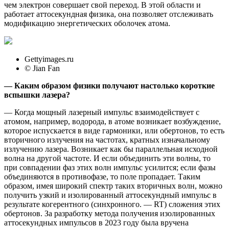
чем электрон совершает свой переход. В этой области и
работает аттосекундная физика, она позволяет отслеживать
модификацию энергетических оболочек атома.
Gettyimages.ru
© Jian Fan
— Каким образом физики получают настолько короткие
вспышки лазера?
— Когда мощный лазерный импульс взаимодействует с
атомом, например, водорода, в атоме возникает возбуждение,
которое испускается в виде гармоники, или обертонов, то есть
вторичного излучения на частотах, кратных изначальному
излучению лазера. Возникает как бы параллельная исходной
волна на другой частоте. И если объединить эти волны, то
при совпадении фаз этих волн импульс усилится; если фазы
объединяются в противофазе, то поле пропадает. Таким
образом, имея широкий спектр таких вторичных волн, можно
получить узкий и изолированный аттосекундный импульс в
результате когерентного (синхронного. — RT) сложения этих
обертонов. За разработку метода получения изолированных
аттосекундных импульсов в 2023 году была вручена