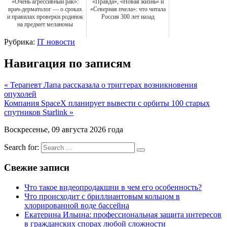
«Очень агрессивный рак»:
«Правда», «Новая жизнь» и
врач-дерматолог — о сроках
«Северная пчела»: что читала
и правилах проверки родинок
Россия 300 лет назад
на предмет меланомы
Рубрика:
IT новости
Навигация по записям
« Терапевт Лапа рассказала о триггерах возникновения
опухолей
Компания SpaceX планирует вывести с орбиты 100 старых
спутников Starlink »
Воскресенье, 09 августа 2026 года
Search for:
Свежие записи
Что такое видеопродакшни в чем его особенность?
Что происходит с бриллиантовым кольцом в
хлорированной воде бассейна
Екатерина Ильина: профессиональная защита интересов
в гражданских спорах любой сложности