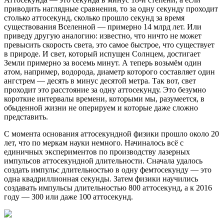
приводить наглядные сравнения, то за одну секунду проходит
столько аттосекунд, сколько прошло секунд за время
существования Вселенной — примерно 14 млрд лет. Или
приведу другую аналогию: известно, что ничто не может
превысить скорость света, это самое быстрое, что существует
в природе. И свет, который испущен Солнцем, достигает
Земли примерно за восемь минут. А теперь возьмём один
атом, например, водорода, диаметр которого составляет один
ангстрем — десять в минус десятой метра. Так вот, свет
проходит это расстояние за одну аттосекунду. Это безумно
короткие интервалы времени, которыми мы, разумеется, в
обыденной жизни не оперируем и которые даже сложно
представить.
С момента основания аттосекундной физики прошло около 20
лет, что по меркам науки немного. Начиналось всё с
единичных экспериментов по производству лазерных
импульсов аттосекундной длительности. Сначала удалось
создать импульс длительностью в одну фемтосекунду — это
одна квадриллионная секунды. Затем физики научились
создавать импульсы длительностью 800 аттосекунд, а к 2016
году — 300 или даже 100 аттосекунд.