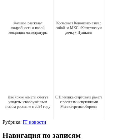
Фальков рассказал
Космонавт Кононенко взял с
подробности о новой
собой на МКС «Капитанскую
концепции магистратуры
дочку» Пушкина
Две яркие кометы смогут
С Плесецка стартовала ракета
увидеть невооружённым
с военными спутниками
глазом россияне в 2024 году
Министерства обороны
Рубрика:
IT новости
Навигация по записям