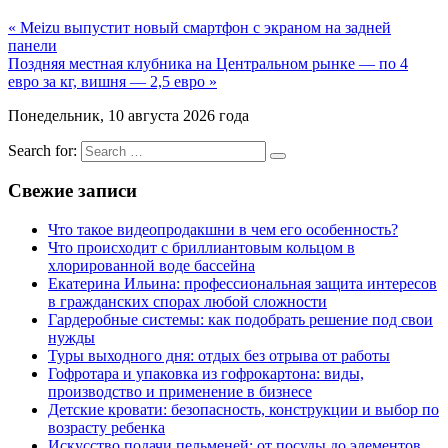
« Meizu выпустит новый смартфон с экраном на задней
панели
Поздняя местная клубника на Центральном рынке — по 4
евро за кг, вишня — 2,5 евро »
Понедельник, 10 августа 2026 года
Search for:
Свежие записи
Что такое видеопродакшни в чем его особенность?
Что происходит с бриллиантовым кольцом в
хлорированной воде бассейна
Екатерина Ильина: профессиональная защита интересов
в гражданских спорах любой сложности
Гардеробные системы: как подобрать решение под свои
нужды
Туры выходного дня: отдых без отрыва от работы
Гофротара и упаковка из гофрокартона: виды,
производство и применение в бизнесе
Детские кровати: безопасность, конструкции и выбор по
возрасту ребенка
Искусство подачи пельменей: от посуды до элементов