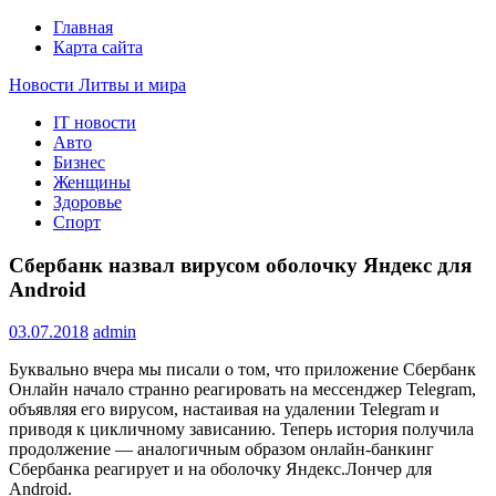
Главная
Карта сайта
Новости Литвы и мира
IT новости
Свежие события и главные новости часа Литвы и мира на
Авто
портале EUROLITVA.RU
Бизнес
Женщины
Здоровье
Спорт
Сбербанк назвал вирусом оболочку Яндекс для
Android
03.07.2018
admin
Буквально вчера мы писали о том, что приложение Сбербанк
Онлайн начало странно реагировать на мессенджер Telegram,
объявляя его вирусом, настаивая на удалении Telegram и
приводя к цикличному зависанию. Теперь история получила
продолжение — аналогичным образом онлайн-банкинг
Сбербанка реагирует и на оболочку Яндекс.Лончер для
Android.