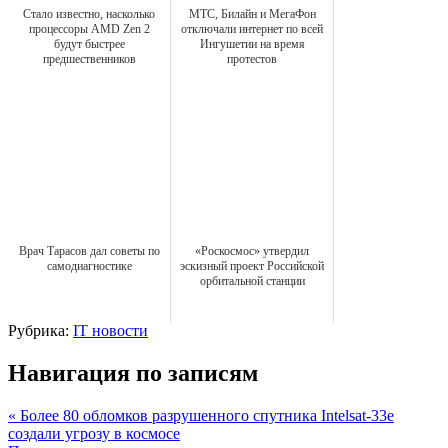
Стало известно, насколько
МТС, Билайн и МегаФон
процессоры AMD Zen 2
отключали интернет по всей
будут быстрее
Ингушетии на время
предшественников
протестов
Врач Тарасов дал советы по
«Роскосмос» утвердил
самодиагностике
эскизный проект Российской
орбитальной станции
Рубрика:
IT новости
Навигация по записям
« Более 80 обломков разрушенного спутника Intelsat-33e
создали угрозу в космосе