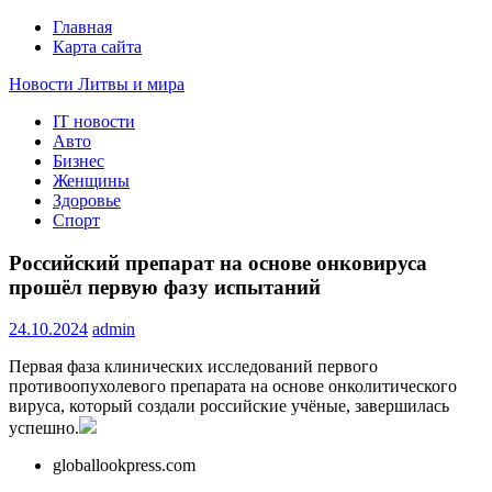
Главная
Карта сайта
Новости Литвы и мира
IT новости
Свежие события и главные новости часа Литвы и мира на
Авто
портале EUROLITVA.RU
Бизнес
Женщины
Здоровье
Спорт
Российский препарат на основе онковируса
прошёл первую фазу испытаний
24.10.2024
admin
Первая фаза клинических исследований первого
противоопухолевого препарата на основе онколитического
вируса, который создали российские учёные, завершилась
успешно.
globallookpress.com