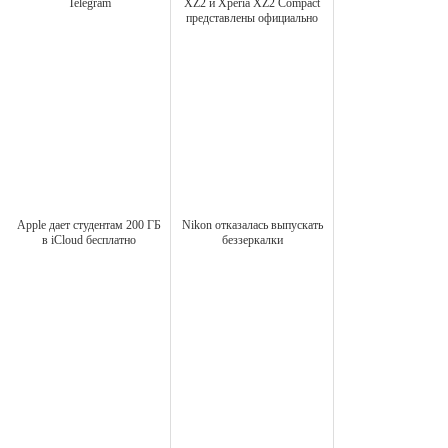
Telegram
XZ2 и Xperia XZ2 Compact
представлены официально
Apple дает студентам 200 ГБ
Nikon отказалась выпускать
в iCloud бесплатно
беззеркалки