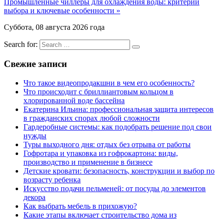
Промышленные чиллеры для охлаждения воды: критерии
выбора и ключевые особенности »
Суббота, 08 августа 2026 года
Search for:
Свежие записи
Что такое видеопродакшни в чем его особенность?
Что происходит с бриллиантовым кольцом в
хлорированной воде бассейна
Екатерина Ильина: профессиональная защита интересов
в гражданских спорах любой сложности
Гардеробные системы: как подобрать решение под свои
нужды
Туры выходного дня: отдых без отрыва от работы
Гофротара и упаковка из гофрокартона: виды,
производство и применение в бизнесе
Детские кровати: безопасность, конструкции и выбор по
возрасту ребенка
Искусство подачи пельменей: от посуды до элементов
декора
Как выбрать мебель в прихожую?
Какие этапы включает строительство дома из