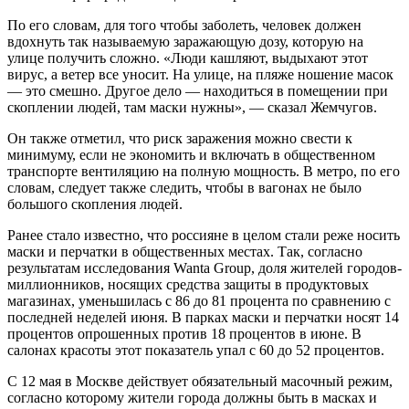
По его словам, для того чтобы заболеть, человек должен
вдохнуть так называемую заражающую дозу, которую на
улице получить сложно. «Люди кашляют, выдыхают этот
вирус, а ветер все уносит. На улице, на пляже ношение масок
— это смешно. Другое дело — находиться в помещении при
скоплении людей, там маски нужны», — сказал Жемчугов.
Он также отметил, что риск заражения можно свести к
минимуму, если не экономить и включать в общественном
транспорте вентиляцию на полную мощность. В метро, по его
словам, следует также следить, чтобы в вагонах не было
большого скопления людей.
Ранее стало известно, что россияне в целом стали реже носить
маски и перчатки в общественных местах. Так, согласно
результатам исследования Wanta Group, доля жителей городов-
миллионников, носящих средства защиты в продуктовых
магазинах, уменьшилась с 86 до 81 процента по сравнению с
последней неделей июня. В парках маски и перчатки носят 14
процентов опрошенных против 18 процентов в июне. В
салонах красоты этот показатель упал с 60 до 52 процентов.
С 12 мая в Москве действует обязательный масочный режим,
согласно которому жители города должны быть в масках и