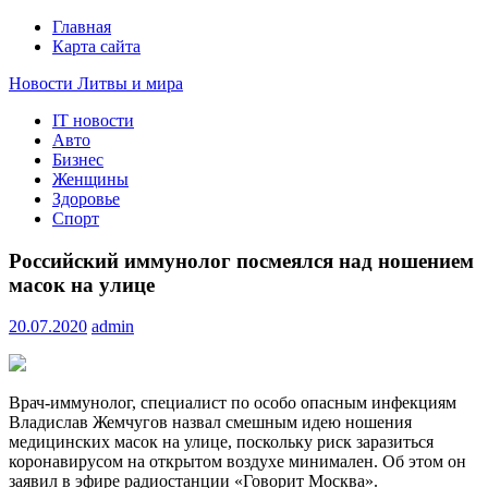
Главная
Карта сайта
Новости Литвы и мира
IT новости
Свежие события и главные новости часа Литвы и мира на
Авто
портале EUROLITVA.RU
Бизнес
Женщины
Здоровье
Спорт
Российский иммунолог посмеялся над ношением
масок на улице
20.07.2020
admin
Врач-иммунолог, специалист по особо опасным инфекциям
Владислав Жемчугов назвал смешным идею ношения
медицинских масок на улице, поскольку риск заразиться
коронавирусом на открытом воздухе минимален. Об этом он
заявил в эфире радиостанции «Говорит Москва».