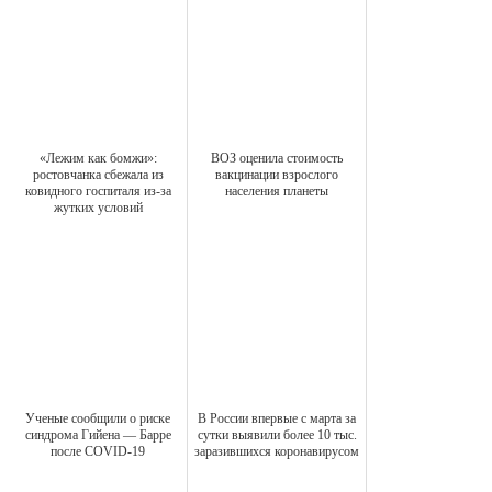
«Лежим как бомжи»:
ВОЗ оценила стоимость
ростовчанка сбежала из
вакцинации взрослого
ковидного госпиталя из-за
населения планеты
жутких условий
Ученые сообщили о риске
В России впервые с марта за
синдрома Гийена — Барре
сутки выявили более 10 тыс.
после COVID-19
заразившихся коронавирусом