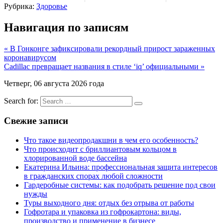
Рубрика:
Здоровье
Навигация по записям
« В Гонконге зафиксировали рекордный прирост зараженных
коронавирусом
Cadillac превращает названия в стиле ‘iq’ официальными »
Четверг, 06 августа 2026 года
Search for:
Свежие записи
Что такое видеопродакшни в чем его особенность?
Что происходит с бриллиантовым кольцом в
хлорированной воде бассейна
Екатерина Ильина: профессиональная защита интересов
в гражданских спорах любой сложности
Гардеробные системы: как подобрать решение под свои
нужды
Туры выходного дня: отдых без отрыва от работы
Гофротара и упаковка из гофрокартона: виды,
производство и применение в бизнесе