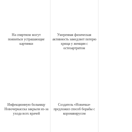
На спиртном могут
Умеренная физическая
появиться устрашающие
активность замедляет потерю
картинки
хряща у женщин с
остеоартритом
Инфекционную больницу
Создатель «Новичка»
Новочеркасска закрыли из-за
предложил способ борьбы с
ухода всех врачей
коронавирусом