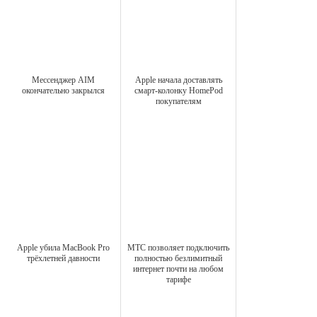
Мессенджер AIM
Apple начала доставлять
окончательно закрылся
смарт-колонку HomePod
покупателям
Apple убила MacBook Pro
МТС позволяет подключить
трёхлетней давности
полностью безлимитный
интернет почти на любом
тарифе