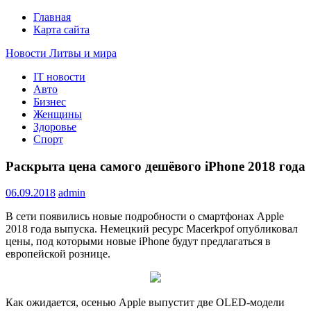
Главная
Карта сайта
Новости Литвы и мира
IT новости
Свежие события и главные новости часа Литвы и мира на
Авто
портале EUROLITVA.RU
Бизнес
Женщины
Здоровье
Спорт
Раскрыта цена самого дешёвого iPhone 2018 года
06.09.2018
admin
В сети появились новые подробности о смартфонах Apple
2018 года выпуска. Немецкий ресурс Macerkpof опубликовал
цены, под которыми новые iPhone будут предлагаться в
европейской рознице.
Как ожидается, осенью Apple выпустит две OLED-модели