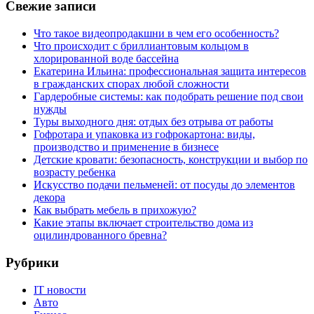
Свежие записи
Что такое видеопродакшни в чем его особенность?
Что происходит с бриллиантовым кольцом в
хлорированной воде бассейна
Екатерина Ильина: профессиональная защита интересов
в гражданских спорах любой сложности
Гардеробные системы: как подобрать решение под свои
нужды
Туры выходного дня: отдых без отрыва от работы
Гофротара и упаковка из гофрокартона: виды,
производство и применение в бизнесе
Детские кровати: безопасность, конструкции и выбор по
возрасту ребенка
Искусство подачи пельменей: от посуды до элементов
декора
Как выбрать мебель в прихожую?
Какие этапы включает строительство дома из
оцилиндрованного бревна?
Рубрики
IT новости
Авто