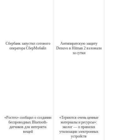
Сбербанк запустил сотового
Антипиратскую защиту
оператора СберМобайл
Denuvo в Hitman 2 взломали
за сутки
«Ростех» сообщил о создании
«Теряются очень ценные
беспроводных Bluetooth-
материалы и ресурсы»:
датчиков для интернета
эколог — о правилах
вещей
утилизации электронных
устройств