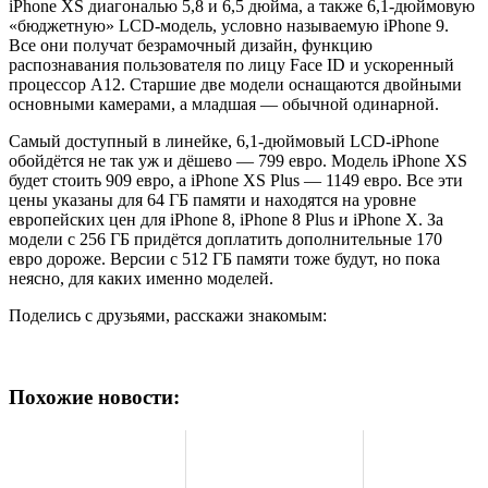
iPhone XS диагональю 5,8 и 6,5 дюйма, а также 6,1-дюймовую
«бюджетную» LCD-модель, условно называемую iPhone 9.
Все они получат безрамочный дизайн, функцию
распознавания пользователя по лицу Face ID и ускоренный
процессор A12. Старшие две модели оснащаются двойными
основными камерами, а младшая — обычной одинарной.
Самый доступный в линейке, 6,1-дюймовый LCD-iPhone
обойдётся не так уж и дёшево — 799 евро. Модель iPhone XS
будет стоить 909 евро, а iPhone XS Plus — 1149 евро. Все эти
цены указаны для 64 ГБ памяти и находятся на уровне
европейских цен для iPhone 8, iPhone 8 Plus и iPhone X. За
модели с 256 ГБ придётся доплатить дополнительные 170
евро дороже. Версии с 512 ГБ памяти тоже будут, но пока
неясно, для каких именно моделей.
Поделись с друзьями, расскажи знакомым:
Похожие новости: