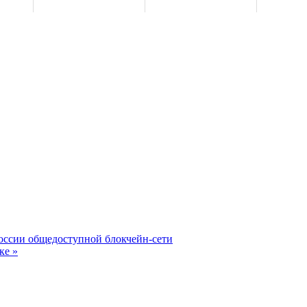
России общедоступной блокчейн-сети
ке »