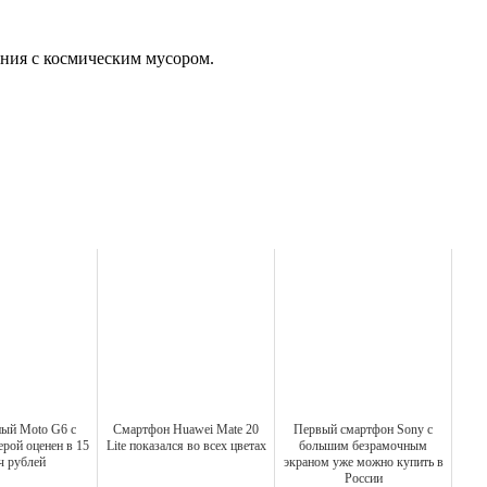
ния с космическим мусором.
ый Moto G6 с
Смартфон Huawei Mate 20
Первый смартфон Sony с
рой оценен в 15
Lite показался во всех цветах
большим безрамочным
ч рублей
экраном уже можно купить в
России