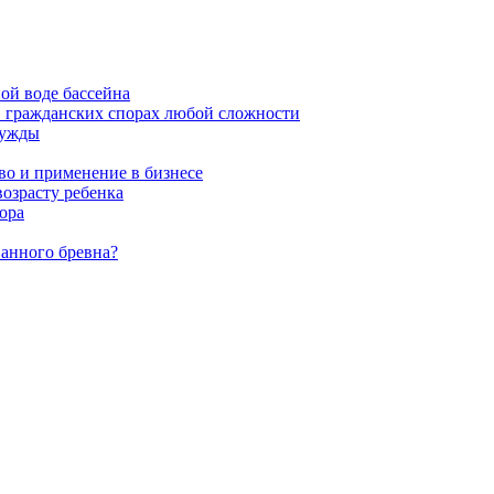
ой воде бассейна
в гражданских спорах любой сложности
нужды
во и применение в бизнесе
возрасту ребенка
ора
ванного бревна?