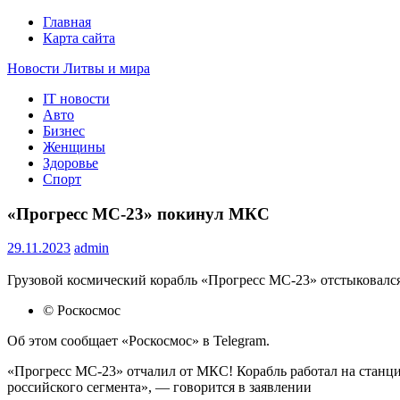
Главная
Карта сайта
Новости Литвы и мира
IT новости
Свежие события и главные новости часа Литвы и мира на п
Авто
Бизнес
Женщины
Здоровье
Спорт
«Прогресс МС-23» покинул МКС
29.11.2023
admin
Грузовой космический корабль «Прогресс МС-23» отстыковалс
© Роскосмос
Об этом сообщает «Роскосмос» в Telegram.
«Прогресс МС-23» отчалил от МКС! Корабль работал на станции
российского сегмента», — говорится в заявлении