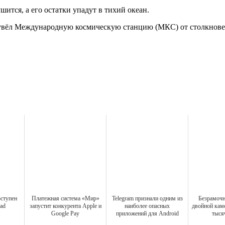
шится, а его остатки упадут в тихий океан.
 увёл Международную космическую станцию (МКС) от столкнове
оступен
Платежная система «Мир»
Telegram признали одним из
Безрамочн
Pad
запустит конкурента Apple и
наиболее опасных
двойной каме
Google Pay
приложений для Android
тыся