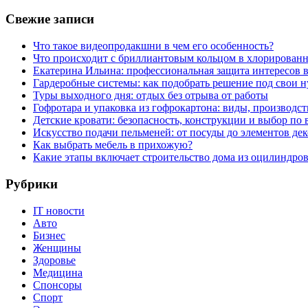
Свежие записи
Что такое видеопродакшни в чем его особенность?
Что происходит с бриллиантовым кольцом в хлорированн
Екатерина Ильина: профессиональная защита интересов 
Гардеробные системы: как подобрать решение под свои 
Туры выходного дня: отдых без отрыва от работы
Гофротара и упаковка из гофрокартона: виды, производст
Детские кровати: безопасность, конструкции и выбор по 
Искусство подачи пельменей: от посуды до элементов дек
Как выбрать мебель в прихожую?
Какие этапы включает строительство дома из оцилиндро
Рубрики
IT новости
Авто
Бизнес
Женщины
Здоровье
Медицина
Спонсоры
Спорт