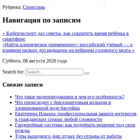
Рубрика:
Спонсоры
Навигация по записям
« Киберэксперт дал советы, как сократить время ребёнка в
смартфоне
«Найти клиническое применение»: российский учёный — о
влиянии низких доз радиации на нейроны головного мозга »
Суббота, 08 августа 2026 года
Search for:
Свежие записи
Что такое видеопродакшни в чем его особенность?
Что происходит с бриллиантовым кольцом в
хлорированной воде бассейна
Екатерина Ильина: профессиональная защита интересов
в гражданских спорах любой сложности
Гардеробные системы: как подобрать решение под свои
нужды
Туры выходного дня: отдых без отрыва от работы