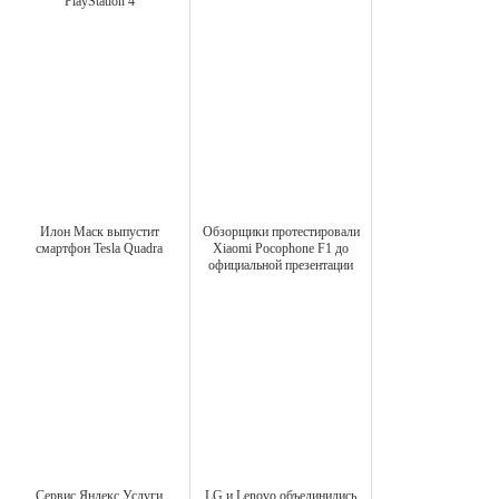
PlayStation 4
Илон Маск выпустит
Обзорщики протестировали
смартфон Tesla Quadra
Xiaomi Pocophone F1 до
официальной презентации
Сервис Яндекс.Услуги
LG и Lenovo объединились