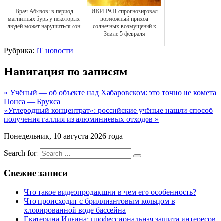
Врач Абызов: в период
ИКИ РАН спрогнозировал
магнитных бурь у некоторых
возможный приход
людей может нарушиться сон
солнечных возмущений к
Земле 5 февраля
Рубрика:
IT новости
Навигация по записям
« Учёный — об объекте над Хабаровском: это точно не комета
Понса — Брукса
«Углеродный концентрат»: российские учёные нашли способ
получения галлия из алюминиевых отходов »
Понедельник, 10 августа 2026 года
Search for:
Свежие записи
Что такое видеопродакшни в чем его особенность?
Что происходит с бриллиантовым кольцом в
хлорированной воде бассейна
Екатерина Ильина: профессиональная защита интересов