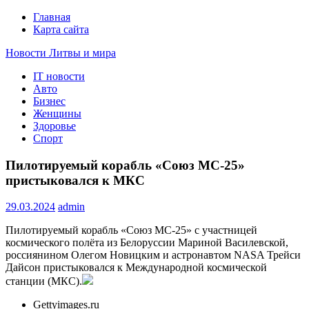
Главная
Карта сайта
Новости Литвы и мира
IT новости
Свежие события и главные новости часа Литвы и мира на
Авто
портале EUROLITVA.RU
Бизнес
Женщины
Здоровье
Спорт
Пилотируемый корабль «Союз МС-25»
пристыковался к МКС
29.03.2024
admin
Пилотируемый корабль «Союз МС-25» с участницей
космического полёта из Белоруссии Мариной Василевской,
россиянином Олегом Новицким и астронавтом NASA Трейси
Дайсон пристыковался к Международной космической
станции (МКС).
Gettyimages.ru