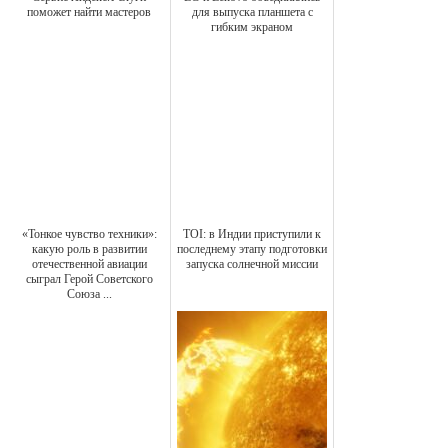
поможет найти мастеров
для выпуска планшета с
гибким экраном
«Тонкое чувство техники»:
TOI: в Индии приступили к
какую роль в развитии
последнему этапу подготовки
отечественной авиации
запуска солнечной миссии
сыграл Герой Советского
Союза ...