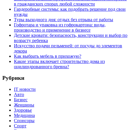
в гражданских спорах любой сложности
Гардеробные системы: как подобрать решение под свои
нужды
Туры выходного дня: отдых без отрыва от работы
Гофротара и упаковка из гофрокартона: виды,
производство и применение в бизнесе
Детские кровати: безопасность, конструкции и выбор по
возрасту ребенка
Искусство подачи пельменей: от посуды до элементов
декора
Как выбрать мебель в прихожую?
Какие этапы включает строительство дома из
оцилиндрованного бревна?
Рубрики
IT новости
Авто
Бизнес
Женщины
Здоровье
Медицина
Спонсоры
Спорт