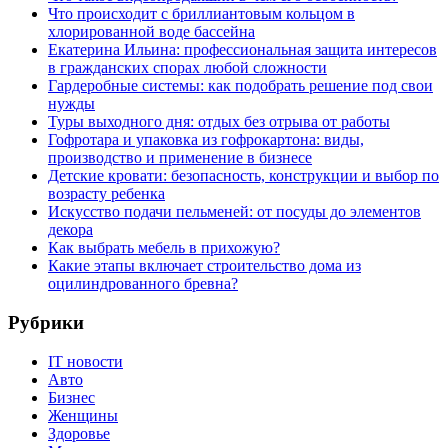
Что происходит с бриллиантовым кольцом в
хлорированной воде бассейна
Екатерина Ильина: профессиональная защита интересов
в гражданских спорах любой сложности
Гардеробные системы: как подобрать решение под свои
нужды
Туры выходного дня: отдых без отрыва от работы
Гофротара и упаковка из гофрокартона: виды,
производство и применение в бизнесе
Детские кровати: безопасность, конструкции и выбор по
возрасту ребенка
Искусство подачи пельменей: от посуды до элементов
декора
Как выбрать мебель в прихожую?
Какие этапы включает строительство дома из
оцилиндрованного бревна?
Рубрики
IT новости
Авто
Бизнес
Женщины
Здоровье