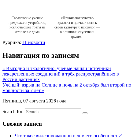
Саратовские учёные
«Прививают чувство
предложили устройство,
красоты и причастности к
исключающее траты на
своей культуре»: психолог —
отопление дома
о влиянии искусства и
архите...
Рубрика:
IT новости
Навигация по записям
« Выгодно и экологично: учёные нашли источники
лекарственных соединений в трёх распространённых в
России растениях
Учёный: взрыв на Солнце в ночь на 2 октября был второй по
мощности за 7 лет »
Пятница, 07 августа 2026 года
Search for:
Свежие записи
Что такое видеопродакшни в чем его особенность?