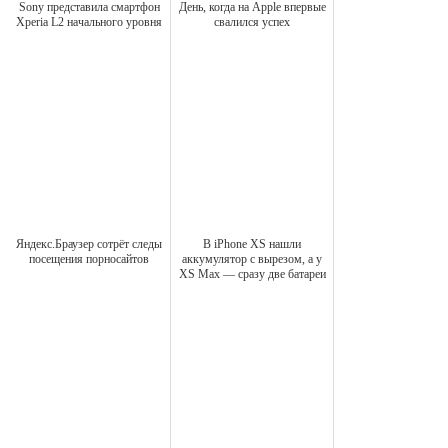
Sony представила смартфон
День, когда на Apple впервые
Xperia L2 начального уровня
свалился успех
Яндекс.Браузер сотрёт следы
В iPhone XS нашли
посещения порносайтов
аккумулятор с вырезом, а у
XS Max — сразу две батареи