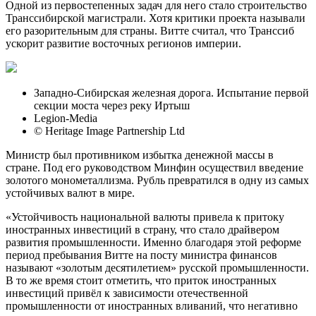
Одной из первостепенных задач для него стало строительство
Транссибирской магистрали. Хотя критики проекта называли
его разорительным для страны. Витте считал, что Транссиб
ускорит развитие восточных регионов империи.
Западно-Сибирская железная дорога. Испытание первой
секции моста через реку Иртыш
Legion-Media
© Heritage Image Partnership Ltd
Министр был противником избытка денежной массы в
стране. Под его руководством Минфин осуществил введение
золотого монометаллизма. Рубль превратился в одну из самых
устойчивых валют в мире.
«Устойчивость национальной валюты привела к притоку
иностранных инвестиций в страну, что стало драйвером
развития промышленности. Именно благодаря этой реформе
период пребывания Витте на посту министра финансов
называют «золотым десятилетием» русской промышленности.
В то же время стоит отметить, что приток иностранных
инвестиций привёл к зависимости отечественной
промышленности от иностранных вливаний, что негативно