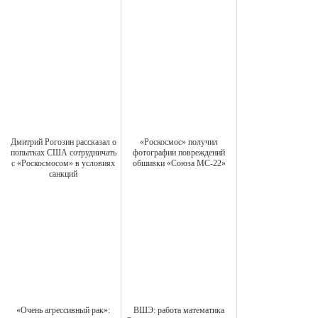
Дмитрий Рогозин рассказал о
«Роскосмос» получил
попытках США сотрудничать
фотографии повреждений
с «Роскосмосом» в условиях
обшивки «Союза МС-22»
санкций
«Очень агрессивный рак»:
ВШЭ: работа математика