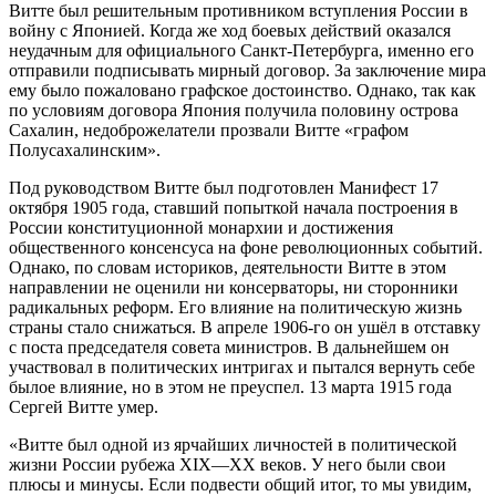
Витте был решительным противником вступления России в
войну с Японией. Когда же ход боевых действий оказался
неудачным для официального Санкт-Петербурга, именно его
отправили подписывать мирный договор. За заключение мира
ему было пожаловано графское достоинство. Однако, так как
по условиям договора Япония получила половину острова
Сахалин, недоброжелатели прозвали Витте «графом
Полусахалинским».
Под руководством Витте был подготовлен Манифест 17
октября 1905 года, ставший попыткой начала построения в
России конституционной монархии и достижения
общественного консенсуса на фоне революционных событий.
Однако, по словам историков, деятельности Витте в этом
направлении не оценили ни консерваторы, ни сторонники
радикальных реформ. Его влияние на политическую жизнь
страны стало снижаться. В апреле 1906-го он ушёл в отставку
с поста председателя совета министров. В дальнейшем он
участвовал в политических интригах и пытался вернуть себе
былое влияние, но в этом не преуспел. 13 марта 1915 года
Сергей Витте умер.
«Витте был одной из ярчайших личностей в политической
жизни России рубежа XIX—XX веков. У него были свои
плюсы и минусы. Если подвести общий итог, то мы увидим,