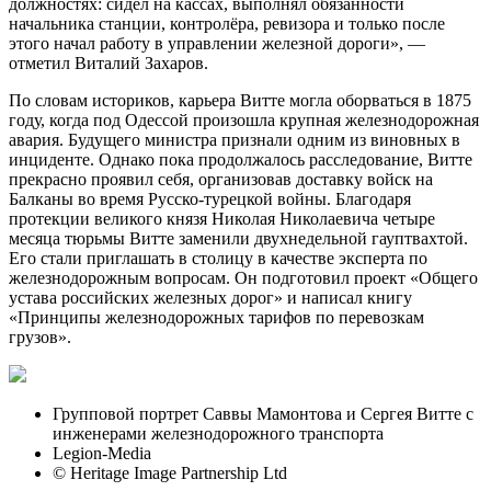
должностях: сидел на кассах, выполнял обязанности
начальника станции, контролёра, ревизора и только после
этого начал работу в управлении железной дороги», —
отметил Виталий Захаров.
По словам историков, карьера Витте могла оборваться в 1875
году, когда под Одессой произошла крупная железнодорожная
авария. Будущего министра признали одним из виновных в
инциденте. Однако пока продолжалось расследование, Витте
прекрасно проявил себя, организовав доставку войск на
Балканы во время Русско-турецкой войны. Благодаря
протекции великого князя Николая Николаевича четыре
месяца тюрьмы Витте заменили двухнедельной гауптвахтой.
Его стали приглашать в столицу в качестве эксперта по
железнодорожным вопросам. Он подготовил проект «Общего
устава российских железных дорог» и написал книгу
«Принципы железнодорожных тарифов по перевозкам
грузов».
Групповой портрет Саввы Мамонтова и Сергея Витте с
инженерами железнодорожного транспорта
Legion-Media
© Heritage Image Partnership Ltd