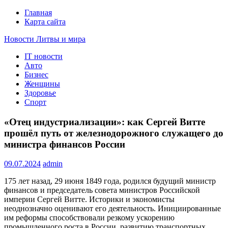
Главная
Карта сайта
Новости Литвы и мира
IT новости
Свежие события и главные новости часа Литвы и мира на
Авто
портале EUROLITVA.RU
Бизнес
Женщины
Здоровье
Спорт
«Отец индустриализации»: как Сергей Витте
прошёл путь от железнодорожного служащего до
министра финансов России
09.07.2024
admin
175 лет назад, 29 июня 1849 года, родился будущий министр
финансов и председатель совета министров Российской
империи Сергей Витте. Историки и экономисты
неоднозначно оценивают его деятельность. Инициированные
им реформы способствовали резкому ускорению
промышленного роста в России, развитию транспортных