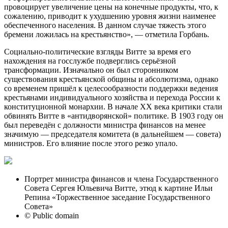
провоцирует увеличение цены на конечные продукты, что, к
сожалению, приводит к ухудшению уровня жизни наименее
обеспеченного населения. В данном случае тяжесть этого
бремени ложилась на крестьянство», — отметила Горбань.
Социально-политические взгляды Витте за время его
нахождения на госслужбе подверглись серьёзной
трансформации. Изначально он был сторонником
существования крестьянской общины и абсолютизма, однако
со временем пришёл к целесообразности поддержки ведения
крестьянами индивидуального хозяйства и перехода России к
конституционной монархии. В начале ХХ века критики стали
обвинять Витте в «антидворянской» политике. В 1903 году он
был переведён с должности министра финансов на менее
значимую — председателя комитета (в дальнейшем — совета)
министров. Его влияние после этого резко упало.
Портрет министра финансов и члена Государственного
Совета Сергея Юльевича Витте, этюд к картине Ильи
Репина «Торжественное заседание Государственного
Совета»
© Public domain