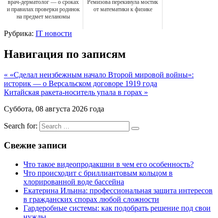
врач-дерматолог — о сроках
Ремизова перекинула мостик
и правилах проверки родинок
от математики к физике
на предмет меланомы
Рубрика:
IT новости
Навигация по записям
« «Сделал неизбежным начало Второй мировой войны»:
историк — о Версальском договоре 1919 года
Китайская ракета-носитель упала в горах »
Суббота, 08 августа 2026 года
Search for:
Свежие записи
Что такое видеопродакшни в чем его особенность?
Что происходит с бриллиантовым кольцом в
хлорированной воде бассейна
Екатерина Ильина: профессиональная защита интересов
в гражданских спорах любой сложности
Гардеробные системы: как подобрать решение под свои
нужды