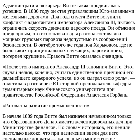
Административная карьера Витте также продвигалась
успешно. В 1886 году он стал управляющим Юго-западными
железными дорогами. Два года спустя Витте вступил в
конфликт с адъютантами императора Александра III, пытаясь
ограничить скорость движения царского поезда. Он объяснил
придворным, что использовать для разгона состава два
мощных грузовых паровоза недопустимо из соображений
безопасности. В октябре того же года под Харьковом, где не
было таких принципиальных служащих, царский поезд
потерпел крушение. Правота Витте оказалась очевидна.
«После этого император Александр III запомнил Витте. Этот
случай нельзя, конечно, считать единственной причиной его
дальнейшего карьерного успеха, но он сыграл свою роль», —
отметила в разговоре с RT старший преподаватель кафедры
гуманитарных наук Финансового университета при
правительстве Российской Федерации Анастасия Горбань.
«Ратовал за развитие промышленности»
В начале 1889 года Витте был назначен начальником только
что образованного Департамента железнодорожных дел при
Министерстве финансов. По словам историков, его ценили
настолько высоко, что при назначении ввели для него
специальные доплаты — жалованье в министерстве