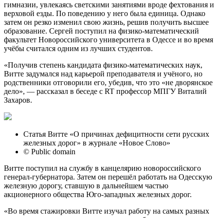
гимназии, увлекаясь светскими занятиями вроде фехтования и
верховой езды. По поведению у него была единица. Однако
затем он резко изменил свою жизнь, решив получить высшее
образование. Сергей поступил на физико-математический
факультет Новороссийского университета в Одессе и во время
учёбы считался одним из лучших студентов.
«Получив степень кандидата физико-математических наук,
Витте задумался над карьерой преподавателя и учёного, но
родственники отговорили его, убедив, что это «не дворянское
дело», — рассказал в беседе с RT профессор МПГУ Виталий
Захаров.
Статья Витте «О причинах дефицитности сети русских
железных дорог» в журнале «Новое Слово»
© Public domain
Витте поступил на службу в канцелярию новороссийского
генерал-губернатора. Затем он перешёл работать на Одесскую
железную дорогу, ставшую в дальнейшем частью
акционерного общества Юго-западных железных дорог.
«Во время стажировки Витте изучал работу на самых разных