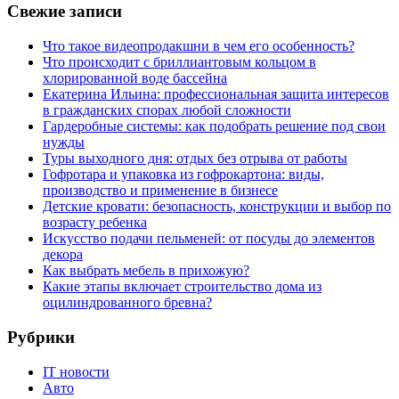
Свежие записи
Что такое видеопродакшни в чем его особенность?
Что происходит с бриллиантовым кольцом в
хлорированной воде бассейна
Екатерина Ильина: профессиональная защита интересов
в гражданских спорах любой сложности
Гардеробные системы: как подобрать решение под свои
нужды
Туры выходного дня: отдых без отрыва от работы
Гофротара и упаковка из гофрокартона: виды,
производство и применение в бизнесе
Детские кровати: безопасность, конструкции и выбор по
возрасту ребенка
Искусство подачи пельменей: от посуды до элементов
декора
Как выбрать мебель в прихожую?
Какие этапы включает строительство дома из
оцилиндрованного бревна?
Рубрики
IT новости
Авто