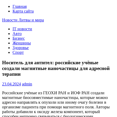
Главная
Карта сайта
Новости Литвы и мира
IT новости
Свежие события и главные новости часа Литвы и мира на
Авто
портале EUROLITVA.RU
Бизнес
Женщины
Здоровье
Спорт
Носитель для антител: российские учёные
создали магнитные наночастицы для адресной
терапии
23.04.2024
admin
Российские учёные из ГЕОХИ РАН и ИОФ РАН создали
магнитные биосовместимые наночастицы, которые можно
адресно направлять к опухоли или иному очагу болезни в
организме пациента при помощи магнитного поля. Авторы
работы добавили к оксиду железа компонент, который
способен непрочно связываться с биологическими