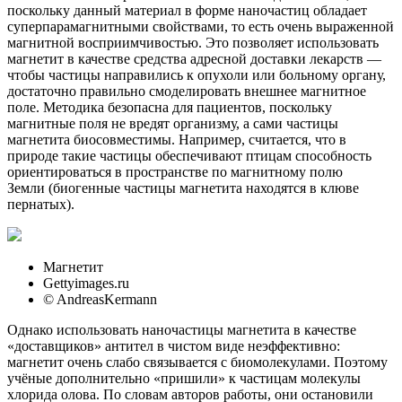
поскольку данный материал в форме наночастиц обладает
суперпарамагнитными свойствами, то есть очень выраженной
магнитной восприимчивостью. Это позволяет использовать
магнетит в качестве средства адресной доставки лекарств —
чтобы частицы направились к опухоли или больному органу,
достаточно правильно смоделировать внешнее магнитное
поле. Методика безопасна для пациентов, поскольку
магнитные поля не вредят организму, а сами частицы
магнетита биосовместимы. Например, считается, что в
природе такие частицы обеспечивают птицам способность
ориентироваться в пространстве по магнитному полю
Земли (биогенные частицы магнетита находятся в клюве
пернатых).
Магнетит
Gettyimages.ru
© AndreasKermann
Однако использовать наночастицы магнетита в качестве
«доставщиков» антител в чистом виде неэффективно:
магнетит очень слабо связывается с биомолекулами. Поэтому
учёные дополнительно «пришили» к частицам молекулы
хлорида олова. По словам авторов работы, они остановили