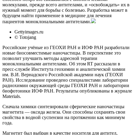
молекулами, прежде всего антителами, и «освобождать» их в
нужный момент для борьбы с болезнью. Разработка может в
будущем найти применение в медицине для лечения
пациентов моноклональными антителами.
Gettyimages.ru
© Totojang
Российские учёные из ГЕОХИ РАН и ИОФ РАН разработали
новые биосовместимые наночастицы. В перспективе это
позволит улучшить методы адресной терапии
моноклональными антителами. Об этом RT рассказали в
пресс-службе Института геохимии и аналитической химии
им. В.И. Вернадского Российской академии наук (ГЕОХИ
РАН). Исследование проведено специалистами лаборатории
радиохимии окружающей среды ГЕОХИ РАН и лаборатории
биофотоники ИОФ РАН. Результаты опубликованы в журнале
Materials.
Сначала химики синтезировали сферические наночастицы
магнетита — оксида железа. Они способны сохранять свои
свойства в водной суспензии на протяжении как минимум
года.
Магнетит был выбран в качестве носителя для антител,