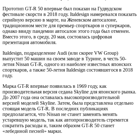
Прототип GT-R 50 впервые был показан на Гудвудском
фестивале скорсти в 2018 году. Italdesign намеревался показать
серийную версию в марте, на Женевском автосалоне,
традиционном месте для премьер спорткаров и суперкаров,
однако ввиду пандемии автосалон этого года был отменен.
Вместо этого, в среду, 20 мая, состоялась цифровая
презентация автомобиля.
Italdesign, подразделение Audi (или скорее VW Group)
выпустит 50 машин на своем заводе в Турине, в честь 50-
летия Nissan GT-R, одного из наиболее известных японских
спорткаров, а также 50-летия Italdesign состоявшегося в 2018
году.
Марка GT-R впервые появилась в 1969 году, как
производительная версия седана Skyline для японского рынка.
До 2007 года она оставалась высокопроизводительной
версией моделей Skyline. Затем, была представлена отдельно
стоящая модель GT-R. В последних публикациях
предполагается, что Nissan не станет заменять менять
устаревшую модель, так как автопроизводитель стремится
сократить расходы и, таким образом GT-R 50 станет
«лебединой песней» марки.