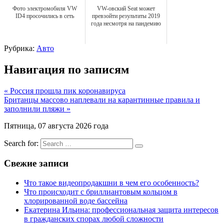
Фото электромобиля VW
VW-овский Seat может
ID4 просочились в сеть
превзойти результаты 2019
года несмотря на пандемию
Рубрика:
Авто
Навигация по записям
« Россия прошла пик коронавируса
Британцы массово наплевали на карантинные правила и
заполнили пляжи »
Пятница, 07 августа 2026 года
Search for:
Свежие записи
Что такое видеопродакшни в чем его особенность?
Что происходит с бриллиантовым кольцом в
хлорированной воде бассейна
Екатерина Ильина: профессиональная защита интересов
в гражданских спорах любой сложности