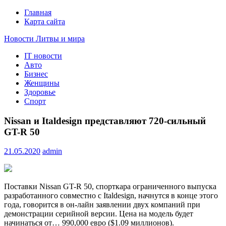
Главная
Карта сайта
Новости Литвы и мира
IT новости
Свежие события и главные новости часа Литвы и мира на
Авто
портале EUROLITVA.RU
Бизнес
Женщины
Здоровье
Спорт
Nissan и Italdesign представляют 720-сильный
GT-R 50
21.05.2020
admin
Поставки Nissan GT-R 50, спорткара ограниченного выпуска
разработанного совместно с Italdesign, начнутся в конце этого
года, говорится в он-лайн заявлении двух компаний при
демонстрации серийной версии. Цена на модель будет
начинаться от… 990,000 евро ($1.09 миллионов).