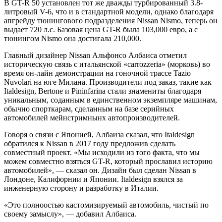
В GT-R 50 установлен тот же дважды турбированный 3.8-
литровый V-6, что и в стандартной модели, однако благодаря
апгрейду тюнингового подразделения Nissan Nismo, теперь он
выдает 720 л.с. Базовая цена GT-R была 103,000 евро, а с
тюнингом Nismo она достигала 210,000.
Главный дизайнер Nissan Альфонсо Албаиса отметил
историческую связь с итальянской «carrozzeria» (морковь) во
время он-лайн демонстрации на гоночной трассе Tazio
Nuvolari на юге Милана. Производители под заказ, такие как
Italdesign, Bertone и Pininfarina стали знамениты благодаря
уникальным, соданным в единственном экземпляре машинам,
обычно спорткарам, сделанным на базе серийных
автомобилей мейнстримнынх автопроизводителей.
Говоря о связи с Японией, Албаиза сказал, что Italdesign
обратился к Nissan в 2017 году предложив сделать
совместный проект. «Мы исходили из того факта, что мы
можем совместно взяться GT-R, который прославил историю
автомобилей», — сказал он. Дизайн был сделан Nissan в
Лондоне, Калифорнии и Японии. Italdesign взялся за
инженерную сторону и разработку в Италии.
«Это полноостью кастомизируемый автомобиль, чистый по
своему замыслу», — добавил Албаиса.