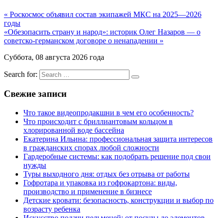
« Роскосмос объявил состав экипажей МКС на 2025—2026
годы
«Обезопасить страну и народ»: историк Олег Назаров — о
советско-германском договоре о ненападении »
Суббота, 08 августа 2026 года
Search for:
Свежие записи
Что такое видеопродакшни в чем его особенность?
Что происходит с бриллиантовым кольцом в
хлорированной воде бассейна
Екатерина Ильина: профессиональная защита интересов
в гражданских спорах любой сложности
Гардеробные системы: как подобрать решение под свои
нужды
Туры выходного дня: отдых без отрыва от работы
Гофротара и упаковка из гофрокартона: виды,
производство и применение в бизнесе
Детские кровати: безопасность, конструкции и выбор по
возрасту ребенка
Искусство подачи пельменей: от посуды до элементов