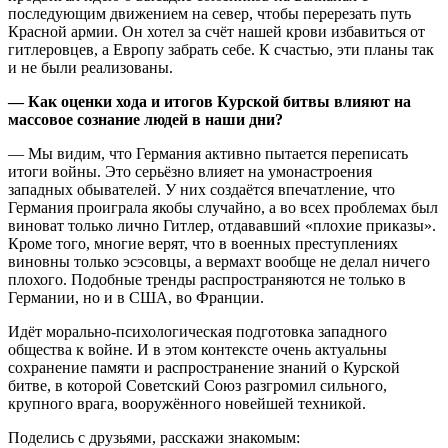
последующим движением на север, чтобы перерезать путь
Красной армии. Он хотел за счёт нашей крови избавиться от
гитлеровцев, а Европу забрать себе. К счастью, эти планы так
и не были реализованы.
— Как оценки хода и итогов Курской битвы влияют на
массовое сознание людей в наши дни?
— Мы видим, что Германия активно пытается переписать
итоги войны. Это серьёзно влияет на умонастроения
западных обывателей. У них создаётся впечатление, что
Германия проиграла якобы случайно, а во всех проблемах был
виноват только лично Гитлер, отдававший «плохие приказы».
Кроме того, многие верят, что в военных преступлениях
виновны только эсэсовцы, а вермахт вообще не делал ничего
плохого. Подобные тренды распространяются не только в
Германии, но и в США, во Франции.
Идёт морально-психологическая подготовка западного
общества к войне. И в этом контексте очень актуальны
сохранение памяти и распространение знаний о Курской
битве, в которой Советский Союз разгромил сильного,
крупного врага, вооружённого новейшей техникой.
Поделись с друзьями, расскажи знакомым: