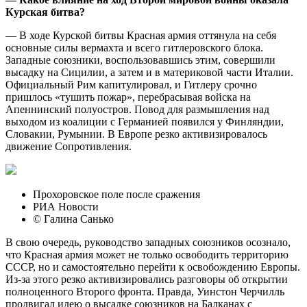
Курская битва?
— В ходе Курской битвы Красная армия оттянула на себя
основные силы вермахта и всего гитлеровского блока.
Западные союзники, воспользовавшись этим, совершили
высадку на Сицилии, а затем и в материковой части Италии.
Официальный Рим капитулировал, и Гитлеру срочно
пришлось «тушить пожар», перебрасывая войска на
Апеннинский полуостров. Повод для размышления над
выходом из коалиции с Германией появился у Финляндии,
Словакии, Румынии. В Европе резко активизировалось
движение Сопротивления.
Прохоровское поле после сражения
РИА Новости
© Галина Санько
В свою очередь, руководство западных союзников осознало,
что Красная армия может не только освободить территорию
СССР, но и самостоятельно перейти к освобождению Европы.
Из-за этого резко активизировались разговоры об открытии
полноценного Второго фронта. Правда, Уинстон Черчилль
продвигал идею о высадке союзников на Балканах с