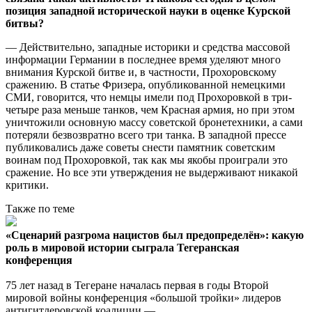
позиция западной исторической науки в оценке Курской
битвы?
— Действительно, западные историки и средства массовой
информации Германии в последнее время уделяют много
внимания Курской битве и, в частности, Прохоровскому
сражению. В статье Фризера, опубликованной немецкими
СМИ, говорится, что немцы имели под Прохоровкой в три-
четыре раза меньше танков, чем Красная армия, но при этом
уничтожили основную массу советской бронетехники, а сами
потеряли безвозвратно всего три танка. В западной прессе
публиковались даже советы снести памятник советским
воинам под Прохоровкой, так как мы якобы проиграли это
сражение. Но все эти утверждения не выдерживают никакой
критики.
Также по теме
«Сценарий разгрома нацистов был предопределён»: какую
роль в мировой истории сыграла Тегеранская
конференция
75 лет назад в Тегеране началась первая в годы Второй
мировой войны конференция «большой тройки» лидеров
антигитлеровской коалиции —…