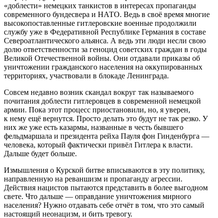
«доблести» немецких танкистов в интересах пропаганды
современного бундесвера и НАТО. Ведь в своё время многие
высокопоставленные гитлеровские военные продолжили
службу уже в Федеративной Республике Германия в составе
Североатлантического альянса. А ведь эти люди несли свою
долю ответственности за геноцид советских граждан в годы
Великой Отечественной войны. Они отдавали приказы об
уничтожении гражданского населения на оккупированных
территориях, участвовали в блокаде Ленинграда.
Совсем недавно возник скандал вокруг так называемого
почитания доблести гитлеровцев в современной немецкой
армии. Пока этот процесс приостановили, но, я уверен,
к нему ещё вернутся. Просто делать это будут не так резко. У
них же уже есть казармы, названные в честь бывшего
фельдмаршала и президента рейха Пауля фон Гинденбурга —
человека, который фактически привёл Гитлера к власти.
Дальше будет больше.
Измышления о Курской битве вписываются в эту политику,
направленную на реваншизм и пропаганду агрессии.
Действия нацистов пытаются представить в более выгодном
свете. Что дальше — оправдание уничтожения мирного
населения? Нужно отдавать себе отчёт в том, что это самый
настоящий неонацизм, и бить тревогу.