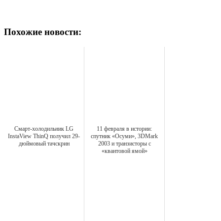
Похожие новости:
Смарт-холодильник LG
11 февраля в истории:
InstaView ThinQ получил 29-
спутник «Осуми», 3DMark
дюймовый тачскрин
2003 и транзисторы с
«квантовой ямой»