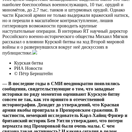
наиболее боеспособных военнослужащих, 10 тыс. орудий и
миномётов, до 2,7 тыс. танков и штурмовых орудий. Однако
части Красной армии не только выдержали вражеский натиск,
но и перешли в масштабное контрнаступление, лишив
гитлеровцев возможности проводить крупные
наступательные операции. В интервью RT научный директор
Российского военно-исторического общества Михаил Мягков
рассказал о влиянии Курской битвы на ход Второй мировой
войны и о развернувшихся вокруг неё дискуссиях в
публицистике.
Курская битва
РИА Новости
© Пётр Бернштейн
— В последние годы в СМИ неоднократно появлялись
сообщения, свидетельствующие о том, что западные
историки по ряду моментов оценивают Курскую битву
совсем не так, как это принято в отечественной
историографии. Доходит до утверждений, что Красная
армия якобы проиграла в Прохоровском сражении. В
частности, немецкий исследователь Карл-Хайнц Фризер и
британский историк Бен Уитли утверждают, что потери
вермахта под Прохоровкой были очень малы. С чем
связана такая активность? И какова сегодня в целом