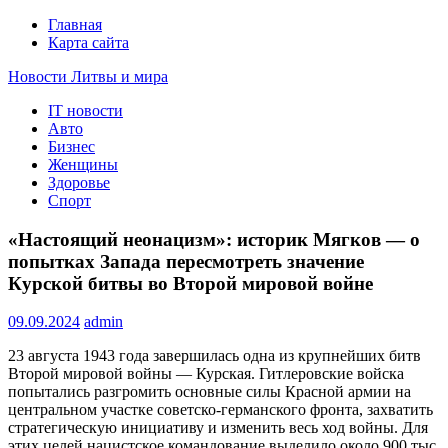
Главная
Карта сайта
Новости Литвы и мира
IT новости
Свежие события и главные новости часа Литвы и мира на
Авто
портале EUROLITVA.RU
Бизнес
Женщины
Здоровье
Спорт
«Настоящий неонацизм»: историк Мягков — о
попытках Запада пересмотреть значение
Курской битвы во Второй мировой войне
09.09.2024
admin
23 августа 1943 года завершилась одна из крупнейших битв
Второй мировой войны — Курская. Гитлеровские войска
попытались разгромить основные силы Красной армии на
центральном участке советско-германского фронта, захватить
стратегическую инициативу и изменить весь ход войны. Для
этих целей нацистское командование выделило около 900 тыс.