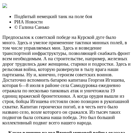
Подбитый немецкий танк на поле боя
РИА Новости
© Галина Санько
Предпосылок к советской победе на Курской дуге было
много. Здесь и умелое применение тактики минных полей, в
том числе управляемых мин. Здесь и возведение
транспортной инфраструктуры, позволяющей снабжать фронт
всем необходимым. А на строительстве, например, железных
дорог трудились даже женщины, старики и подростки. Здесь и
рельсовая война, которую развернули в тылу врага наши
партизаны. Ну и, конечно, героизм советских воинов.
Достаточно вспомнить батарею капитана Георгия Игишева,
которая 6—8 июля в районе села Самодуровка ежедневно
отражала по несколько танковых атак и уничтожила 19
единиц вражеской бронетехники. А когда орудия вышли из
строя, бойцы Игишева отстояли свою позицию в рукопашной
схватке. Капитан героически погиб, и в честь него было
названо село, возле которого он сражался. Из тысяч таких
подвигов была соткана наша победа. Это был большой
коллективный подвиг всего нашего народа.
— Какое влияние на ход Второй мировой войны оказала