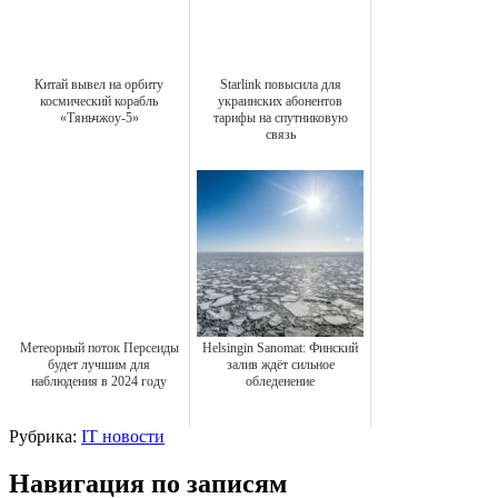
Китай вывел на орбиту
Starlink повысила для
космический корабль
украинских абонентов
«Тяньчжоу-5»
тарифы на спутниковую
связь
Метеорный поток Персеиды
Helsingin Sanomat: Финский
будет лучшим для
залив ждёт сильное
наблюдения в 2024 году
обледенение
Рубрика:
IT новости
Навигация по записям