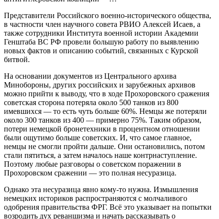
Представители Российского военно-исторического общества,
в частности член научного совета РВИО Алексей Исаев, а
также сотрудники Института военной истории Академии
Генштаба ВС РФ провели большую работу по выявлению
новых фактов и описанию событий, связанных с Курской
битвой.
На основании документов из Центрального архива
Минобороны, других российских и зарубежных архивов
можно прийти к выводу, что в ходе Прохоровского сражения
советская сторона потеряла около 500 танков из 800
имевшихся — то есть чуть больше 60%. Немцы же потеряли
около 300 танков из 400 — примерно 75%. Таким образом,
потери немецкой бронетехники в процентном отношении
были ощутимо больше советских. И, что самое главное,
немцы не смогли пройти дальше. Они остановились, потом
стали пятиться, а затем началось наше контрнаступление.
Поэтому любые разговоры о советском поражении в
Прохоровском сражении — это полная несуразица.
Однако эта несуразица явно кому-то нужна. Измышления
немецких историков распространяются с молчаливого
одобрения правительства ФРГ. Всё это указывает на попытки
возродить дух реваншизма и начать рассказывать о