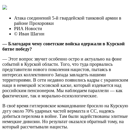
Атака соединений 5-й гвардейской танковой армии в
районе Прохоровки
РИА Новости
© Иван Шагин
— Благодаря чему советские войска одержали в Курской
битве победу?
— Этот вопрос звучит особенно остро и актуально на фоне
событий в Курской области. Того, что туда прорвались
представители нового поколения нацистов, пытаясь в
интересах коллективного Запада завладеть нашими
территориями. В сети недавно появились кадры с украинским
наци в немецкой эсэсовской каске, который издевается над
российским пенсионером. Мы наблюдаем параллели — как
фактические, так и морально-психологические.
В своё время гитлеровское командование бросило на Курскую
дугу около 70% ударных частей вермахта и СС, надеясь
добиться перелома в войне. Там были задействованы элитные
немецкие дивизии. Но результат оказался обратный тому, на
который рассчитывали нацисты.