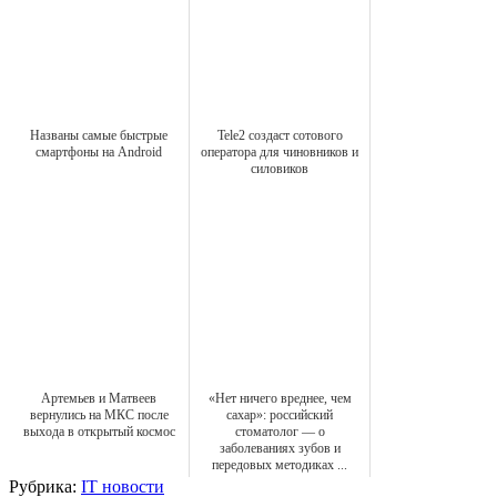
Названы самые быстрые
Tele2 создаст сотового
смартфоны на Android
оператора для чиновников и
силовиков
Артемьев и Матвеев
«Нет ничего вреднее, чем
вернулись на МКС после
сахар»: российский
выхода в открытый космос
стоматолог — о
заболеваниях зубов и
передовых методиках ...
Рубрика:
IT новости