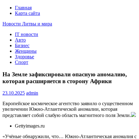
Главная
Карта сайта
Новости Литвы и мира
IT новости
Свежие события и главные новости часа Литвы и мира на
Авто
портале EUROLITVA.RU
Бизнес
Женщины
Здоровье
Спорт
На Земле зафиксировали опасную аномалию,
которая расширяется в сторону Африки
23.10.2025
admin
Европейское космическое агентство заявило о существенном
увеличении Южно-Атлантической аномалии, которая
представляет собой слабую область магнитного поля Земли.
Gettyimages.ru
«Учёные обнаружили, что… Южно-Атлантическая аномалия с