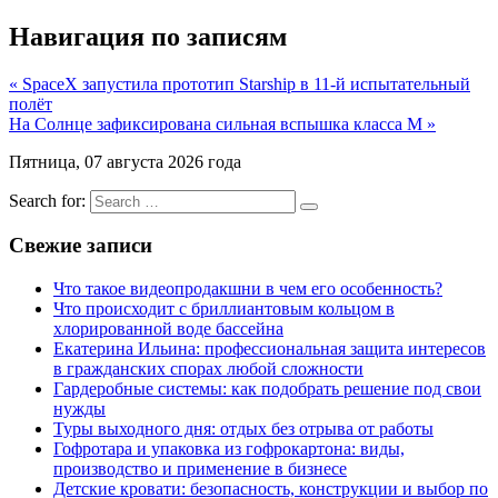
Навигация по записям
« SpaceX запустила прототип Starship в 11-й испытательный
полёт
На Солнце зафиксирована сильная вспышка класса M »
Пятница, 07 августа 2026 года
Search for:
Свежие записи
Что такое видеопродакшни в чем его особенность?
Что происходит с бриллиантовым кольцом в
хлорированной воде бассейна
Екатерина Ильина: профессиональная защита интересов
в гражданских спорах любой сложности
Гардеробные системы: как подобрать решение под свои
нужды
Туры выходного дня: отдых без отрыва от работы
Гофротара и упаковка из гофрокартона: виды,
производство и применение в бизнесе
Детские кровати: безопасность, конструкции и выбор по