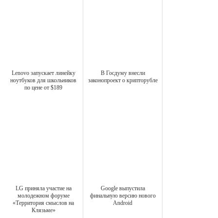
Lenovo запускает линейку
В Госдуму внесли
ноутбуков для школьников
законопроект о крипторубле
по цене от $189
LG приняла участие на
Google выпустила
молодежном форуме
финальную версию нового
«Территория смыслов на
Android
Клязьме»