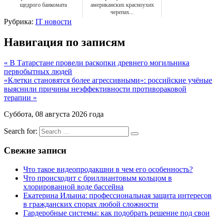
щедрого банкомата
американских красноухих
черепах...
Рубрика:
IT новости
Навигация по записям
« В Татарстане провели раскопки древнего могильника
первобытных людей
«Клетки становятся более агрессивными»: российские учёные
выяснили причины неэффективности противораковой
терапии »
Суббота, 08 августа 2026 года
Search for:
Свежие записи
Что такое видеопродакшни в чем его особенность?
Что происходит с бриллиантовым кольцом в
хлорированной воде бассейна
Екатерина Ильина: профессиональная защита интересов
в гражданских спорах любой сложности
Гардеробные системы: как подобрать решение под свои