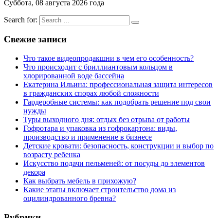
Суббота, 08 августа 2026 года
Search for:
Свежие записи
Что такое видеопродакшни в чем его особенность?
Что происходит с бриллиантовым кольцом в
хлорированной воде бассейна
Екатерина Ильина: профессиональная защита интересов
в гражданских спорах любой сложности
Гардеробные системы: как подобрать решение под свои
нужды
Туры выходного дня: отдых без отрыва от работы
Гофротара и упаковка из гофрокартона: виды,
производство и применение в бизнесе
Детские кровати: безопасность, конструкции и выбор по
возрасту ребенка
Искусство подачи пельменей: от посуды до элементов
декора
Как выбрать мебель в прихожую?
Какие этапы включает строительство дома из
оцилиндрованного бревна?
Рубрики