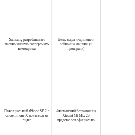
Samsung разрабатывает
День, когда люди пошли
эмоциональную голограмму-
войной на машины (и
помощника
проиграли)
Потенциальный iPhone SE 2 в
Флагманский безрамочник
стиле iPhone X показался на
Xiaomi Mi Mix 2S
видео
представлен официально