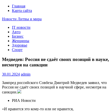
Главная
Карта сайта
Новости Литвы и мира
IT новости
Свежие события и главные новости часа Литвы и мира на
Авто
портале EUROLITVA.RU
Бизнес
Женщины
Здоровье
Спорт
Медведев: Россия не сдаёт своих позиций в науке,
несмотря на санкции
30.01.2024
admin
Зампред российского Совбеза Дмитрий Медведев заявил, что
Россия не сдаёт своих позиций в научной сфере, несмотря на
санкции.
РИА Новости
«И нравится это кому-то или не нравится,