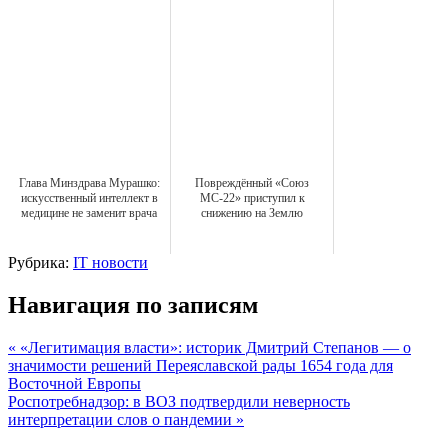
Глава Минздрава Мурашко:
Повреждённый «Союз
искусственный интеллект в
МС-22» приступил к
медицине не заменит врача
снижению на Землю
Рубрика:
IT новости
Навигация по записям
« «Легитимация власти»: историк Дмитрий Степанов — о
значимости решений Переяславской рады 1654 года для
Восточной Европы
Роспотребнадзор: в ВОЗ подтвердили неверность
интерпретации слов о пандемии »