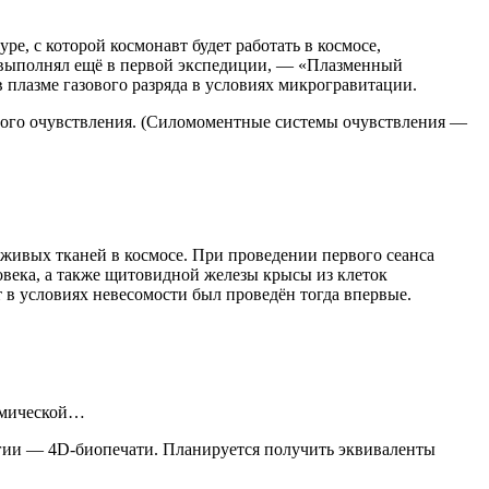
ре, с которой космонавт будет работать в космосе,
я выполнял ещё в первой экспедиции, — «Плазменный
плазме газового разряда в условиях микрогравитации.
ного очувствления. (Силомоментные системы очувствления —
ивых тканей в космосе. При проведении первого сеанса
овека, а также щитовидной железы крысы из клеток
в условиях невесомости был проведён тогда впервые.
осмической…
огии — 4D-биопечати. Планируется получить эквиваленты