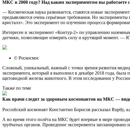
МКС в 2008 году? Над каким экспериментом вы работаете с
— Космическая наука развивается, ставятся новые эксперименты.
предъявляются очень серьёзные требования. Но эксперименты
кристалл». Это эксперимент по изучению процесса формирован
Интересен и эксперимент «Контур-2» по управлению наземны
датчики, позволяющие измерять силу и крутящий момент. — RT
© Роскосмос
Сложный, уникальный, важный с точки зрения развития меди
эксперимента, который я выполнил в декабре 2018 года, была 
щитовидной железы животного. В этом исследовании у России 
Также по теме
Как врачи следят за здоровьем космонавтов на МКС — вид
Российский космонавт Константин Борисов рассказал Ruptly,
А во время этого полёта на МКС будет впервые в мире провод
трубчатых органов. Проведение эксперимента запланировано н