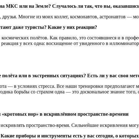
на МКС или на Земле? Случалось ли так, что вы, оказавшись
, друзья. Многие из моих коллег, космонавтов, астронавтов — м
етают даже туристы? Какие у них реакции?
 космических полётов. Как правило, это состоявшиеся и в профе
реакция у всех одна: восхищение от увиденного в иллюминаторе
 полёта или в экстренных ситуациях? Есть ли у вас своя ме
абота — в условиях стресса. Все наши тренировки предполагают
одика борьбы со страхом одна — это доскональное знание того, с
 «кротовых нор» в искривлённом пространстве-времени
а искривлять пространство-время. Сильнейшие искривления мог
акие приборы и инструменты есть у вас сегодня, о которых 