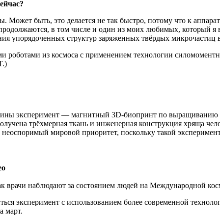
ейчас?
 Может быть, это делается не так быстро, потому что к аппарату
 продолжаются, в том числе и один из моих любимых, который 
ия упорядоченных структур заряженных твёрдых микрочастиц в 
ми роботами из космоса с применением технологии силомомент
.)
цины эксперимент — магнитный 3D-биопринт по выращиванию ж
получена трёхмерная ткань и инженерная конструкция хряща чел
неоспоримый мировой приоритет, поскольку такой эксперимент 
ео
 как врачи наблюдают за состоянием людей на Международной к
иться эксперимент с использованием более современной технол
а март.