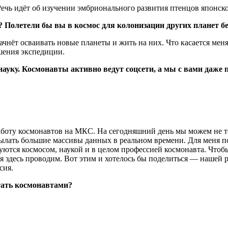
ечь идёт об изучении эмбрионального развития птенцов японско
 Полетели бы вы в космос для колонизации других планет б
ачнёт осваивать новые планеты и жить на них. Что касается мен
ршения экспедиции.
уку. Космонавты активно ведут соцсети, а мы с вами даже 
оту космонавтов на МКС. На сегодняшний день мы можем не тол
сылать большие массивы данных в реальном времени. Для меня
суются космосом, наукой и в целом профессией космонавта. Чтоб
ия здесь проводим. Вот этим и хотелось бы поделиться — нашей
сия.
тать космонавтами?