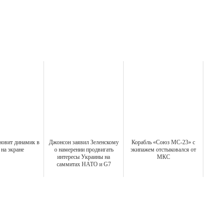
новит динамик в
Джонсон заявил Зеленскому
Корабль «Союз МС-23» с
на экране
о намерении продвигать
экипажем отстыковался от
интересы Украины на
МКС
саммитах НАТО и G7