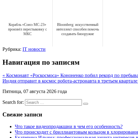
Корабль «Союз МС-23»
Bloomberg: искусственный
произвёл перестыковку с
интеллект способен помочь
МКС
создавать биооружие
Рубрика:
IT новости
Навигация по записям
« Космонавт «Роскосмоса» Кононенко побил рекорд по пребыв
Индия отправит в космос робота-астронавта в третьем квартале
Пятница, 07 августа 2026 года
Search for:
Свежие записи
Что такое видеопродакшни в чем его особенность?
Что происходит с бриллиантовым кольцом в хлорированн
Екатерина Ильина: профессиональная защита интересов 