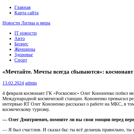
Главная
Карта сайта
Новости Литвы и мира
IT новости
Свежие события и главные новости часа Литвы и мира на п
Авто
Бизнес
Женщины
Здоровье
Спорт
«Мечтайте. Мечты всегда сбываются»: космонавт
13.02.2024
admin
4 февраля космонавт ГК «Роскосмос» Олег Кононенко побил ми
Международной космической станции. Кононенко превысил резу
интервью RT Олег Кононенко рассказал о работе на МКС, в том
космическому туризму.
— Олег Дмитриевич, помните ли вы свои эмоции перед пер
— Я был счастлив. И сказал бы: ты всё делаешь правильно, ты н