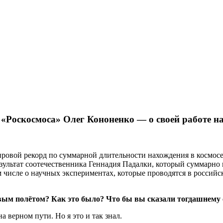
ортале EUROLITVA.RU
 «Роскосмоса» Олег Кононенко — о своей работе 
ровой рекорд по суммарной длительности нахождения в космосе.
льтат соотечественника Геннадия Падалки, который суммарно пр
 числе о научных экспериментах, которые проводятся в российск
вым полётом? Как это было? Что бы вы сказали тогдашнему
а верном пути. Но я это и так знал.