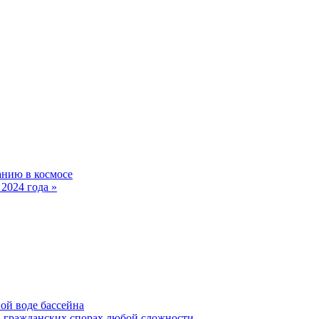
анию в космосе
 2024 года »
ой воде бассейна
в гражданских спорах любой сложности