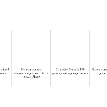
ation 4
В список лучших
Смартфон Motorola P30
Huawei уста
лиона
смартфонов для YouTube не
рассекречен за день до анонса
дырке 
попали iPhone