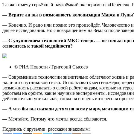
Также отмечу серьёзный наукоёмкий эксперимент «Перепел». Р
— Верите ли вы в возможность колонизации Марса и Луны?
— Конечно. И рано или поздно это произойдёт. Человечество н
для её исследования. Но с возвращением на Землю после заве
— С улучшением технологий МКС теперь — не только про на
относитесь к такой медийности?
© РИА Новости / Григорий Сысоев
— Современные технологии значительно облегчают жизнь и раб
наличии спутниковой связи. Использовать мессенджеры, пере
возможность рассказать о своей работе людям, которые интере
работаем на орбите, какие научные эксперименты, исследован
действительно уникальная, сложная и очень интересная профес
— А что бы вы сказали детям по всему миру, мечтающим с
— Мечтайте. Потому что мечты всегда сбываются.
Поделись с друзьями, расскажи знакомым: