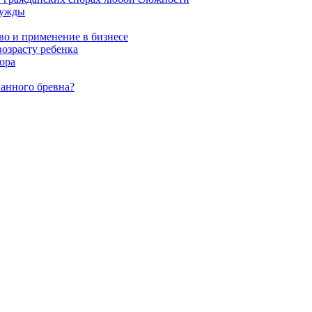
нужды
во и применение в бизнесе
возрасту ребенка
ора
ванного бревна?