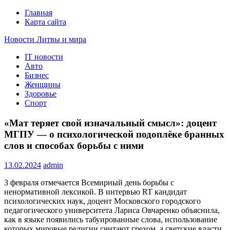
Главная
Карта сайта
Новости Литвы и мира
IT новости
Свежие события и главные новости часа Литвы и мира на
Авто
портале EUROLITVA.RU
Бизнес
Женщины
Здоровье
Спорт
«Мат теряет свой изначальный смысл»: доцент
МГПУ — о психологической подоплёке бранных
слов и способах борьбы с ними
13.02.2024
admin
3 февраля отмечается Всемирный день борьбы с
ненормативной лексикой. В интервью RT кандидат
психологических наук, доцент Московского городского
педагогического университета Лариса Овчаренко объяснила,
как в языке появились табуированные слова, использование
которых мировые религии считают грехом, а светские власти