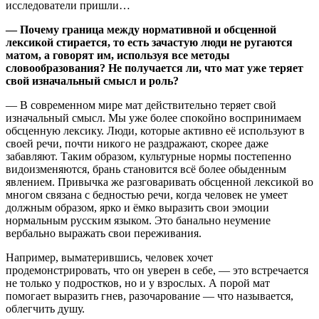
исследователи пришли…
—
Почему граница между нормативной и обсценной
лексикой стирается, то есть зачастую люди не ругаются
матом, а говорят им, используя все методы
словообразования? Не получается ли, что мат уже теряет
свой изначальный смысл и роль?
— В современном мире мат действительно теряет свой
изначальный смысл. Мы уже более спокойно воспринимаем
обсценную лексику. Люди, которые активно её используют в
своей речи, почти никого не раздражают, скорее даже
забавляют. Таким образом, культурные нормы постепенно
видоизменяются, брань становится всё более обыденным
явлением. Привычка же разговаривать обсценной лексикой во
многом связана с бедностью речи, когда человек не умеет
должным образом, ярко и ёмко выразить свои эмоции
нормальным русским языком. Это банально неумение
вербально выражать свои переживания.
Например, выматерившись, человек хочет
продемонстрировать, что он уверен в себе, — это встречается
не только у подростков, но и у взрослых. А порой мат
помогает выразить гнев, разочарование — что называется,
облегчить душу.