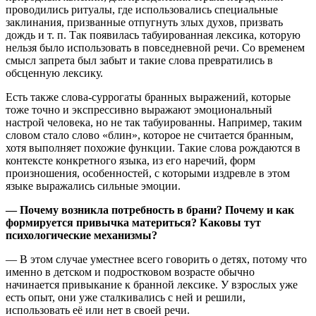
проводились ритуалы, где использовались специальные
заклинания, призванные отпугнуть злых духов, призвать
дождь и т. п. Так появилась табуированная лексика, которую
нельзя было использовать в повседневной речи. Со временем
смысл запрета был забыт и такие слова превратились в
обсценную лексику.
Есть также слова-суррогаты бранных выражений, которые
тоже точно и экспрессивно выражают эмоциональный
настрой человека, но не так табуированны. Например, таким
словом стало слово «блин», которое не считается бранным,
хотя выполняет похожие функции. Такие слова рождаются в
контексте конкретного языка, из его наречий, форм
произношения, особенностей, с которыми издревле в этом
языке выражались сильные эмоции.
—
Почему возникла потребность в брани? Почему и как
формируется привычка материться? Каковы тут
психологические механизмы?
— В этом случае уместнее всего говорить о детях, потому что
именно в детском и подростковом возрасте обычно
начинается привыкание к бранной лексике. У взрослых уже
есть опыт, они уже сталкивались с ней и решили,
использовать её или нет в своей речи.