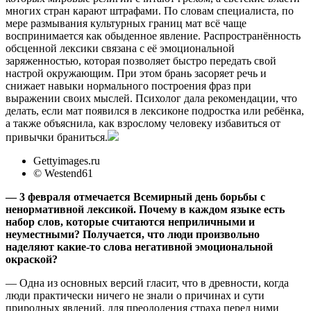
многих стран карают штрафами. По словам специалиста, по
мере размывания культурных границ мат всё чаще
воспринимается как обыденное явление. Распространённость
обсценной лексики связана с её эмоциональной
заряженностью, которая позволяет быстро передать свой
настрой окружающим. При этом брань засоряет речь и
снижает навыки нормального построения фраз при
выражении своих мыслей. Психолог дала рекомендации, что
делать, если мат появился в лексиконе подростка или ребёнка,
а также объяснила, как взрослому человеку избавиться от
привычки браниться.
Gettyimages.ru
© Westend61
—
3
февраля отмечается Всемирный день борьбы с
ненормативной лексикой. Почему в каждом языке есть
набор слов, которые считаются неприличными и
неуместными? Получается, что люди произвольно
наделяют какие-то слова негативной эмоциональной
окраской?
— Одна из основных версий гласит, что в древности, когда
люди практически ничего не знали о причинах и сути
природных явлений, для преодоления страха перед ними