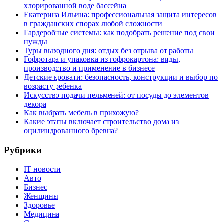
хлорированной воде бассейна
Екатерина Ильина: профессиональная защита интересов
в гражданских спорах любой сложности
Гардеробные системы: как подобрать решение под свои
нужды
Туры выходного дня: отдых без отрыва от работы
Гофротара и упаковка из гофрокартона: виды,
производство и применение в бизнесе
Детские кровати: безопасность, конструкции и выбор по
возрасту ребенка
Искусство подачи пельменей: от посуды до элементов
декора
Как выбрать мебель в прихожую?
Какие этапы включает строительство дома из
оцилиндрованного бревна?
Рубрики
IT новости
Авто
Бизнес
Женщины
Здоровье
Медицина