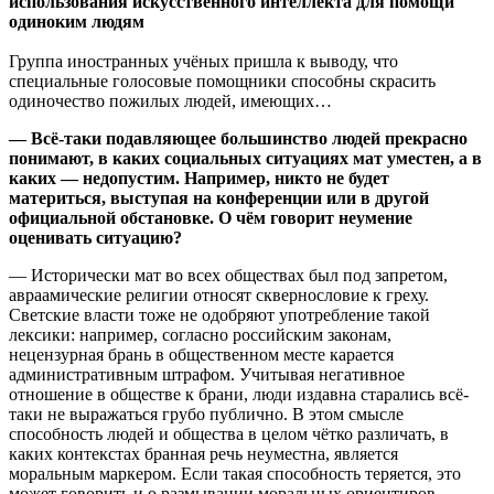
использования искусственного интеллекта для помощи
одиноким людям
Группа иностранных учёных пришла к выводу, что
специальные голосовые помощники способны скрасить
одиночество пожилых людей, имеющих…
— Всё-таки подавляющее большинство людей прекрасно
понимают, в каких социальных ситуациях мат уместен, а в
каких — недопустим. Например, никто не будет
материться, выступая на конференции или в другой
официальной обстановке. О чём говорит неумение
оценивать ситуацию?
— Исторически мат во всех обществах был под запретом,
авраамические религии относят сквернословие к греху.
Светские власти тоже не одобряют употребление такой
лексики: например, согласно российским законам,
нецензурная брань в общественном месте карается
административным штрафом. Учитывая негативное
отношение в обществе к брани, люди издавна старались всё-
таки не выражаться грубо публично. В этом смысле
способность людей и общества в целом чётко различать, в
каких контекстах бранная речь неуместна, является
моральным маркером. Если такая способность теряется, это
может говорить и о размывании моральных ориентиров.