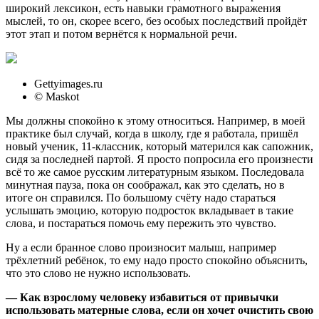
широкий лексикон, есть навыки грамотного выражения
мыслей, то он, скорее всего, без особых последствий пройдёт
этот этап и потом вернётся к нормальной речи.
Gettyimages.ru
© Maskot
Мы должны спокойно к этому относиться. Например, в моей
практике был случай, когда в школу, где я работала, пришёл
новый ученик, 11-классник, который матерился как сапожник,
сидя за последней партой. Я просто попросила его произнести
всё то же самое русским литературным языком. Последовала
минутная пауза, пока он соображал, как это сделать, но в
итоге он справился. По большому счёту надо стараться
услышать эмоцию, которую подросток вкладывает в такие
слова, и постараться помочь ему пережить это чувство.
Ну а если бранное слово произносит малыш, например
трёхлетний ребёнок, то ему надо просто спокойно объяснить,
что это слово не нужно использовать.
— Как взрослому человеку избавиться от привычки
использовать матерные слова, если он хочет очистить свою