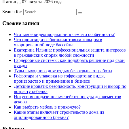
Пятница, 07 августа 2026 года
Search for:
Свежие записи
Что такое видеопродакшни в чем его особенность?
Что происходит с бриллиантовым кольцом в
хлорированной воде бассейна
Екатерина Ильина: профессиональная защита интересов
в гражданских спорах любой сложности
Гардеробные системы: как подобрать решение под свои
нужды
Туры выходного дня: отдых без отрыва от работы
Гофротара и упаковка из гофрокартона: виды,
производство и применение в бизнесе
Детские кровати: безопасность, конструкции и выбор по
возрасту ребенка
Искусство подачи пельменей: от посуды до элементов
декора
Как выбрать мебель в прихожую?
Какие этапы включает строительство дома из
оцилиндрованного бревна?
Рубрики