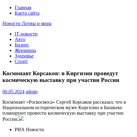
Главная
Карта сайта
Новости Литвы и мира
IT новости
Свежие события и главные новости часа Литвы и мира на
Авто
портале EUROLITVA.RU
Бизнес
Женщины
Здоровье
Спорт
Космонавт Корсаков: в Киргизии проведут
космическую выставку при участии России
06.05.2024
admin
Космонавт «Роскосмоса» Сергей Корсаков рассказал, что в
Национальном историческом музее Киргизии в Бишкеке
планируют провести космическую выставку при участии
России.
РИА Новости