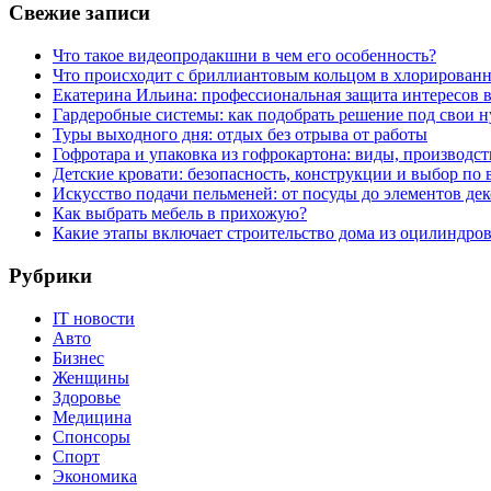
Свежие записи
Что такое видеопродакшни в чем его особенность?
Что происходит с бриллиантовым кольцом в хлорированн
Екатерина Ильина: профессиональная защита интересов 
Гардеробные системы: как подобрать решение под свои 
Туры выходного дня: отдых без отрыва от работы
Гофротара и упаковка из гофрокартона: виды, производст
Детские кровати: безопасность, конструкции и выбор по 
Искусство подачи пельменей: от посуды до элементов дек
Как выбрать мебель в прихожую?
Какие этапы включает строительство дома из оцилиндро
Рубрики
IT новости
Авто
Бизнес
Женщины
Здоровье
Медицина
Спонсоры
Спорт
Экономика