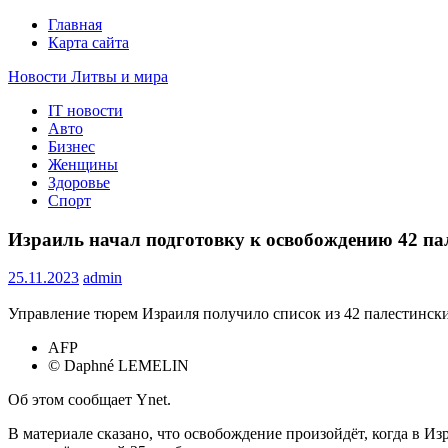
Главная
Карта сайта
Новости Литвы и мира
IT новости
Свежие события и главные новости часа Литвы и мира на п
Авто
Бизнес
Женщины
Здоровье
Спорт
Израиль начал подготовку к освобождению 42 п
25.11.2023
admin
Управление тюрем Израиля получило список из 42 палестинск
AFP
© Daphné LEMELIN
Об этом сообщает Ynet.
В материале сказано, что освобождение произойдёт, когда в Из