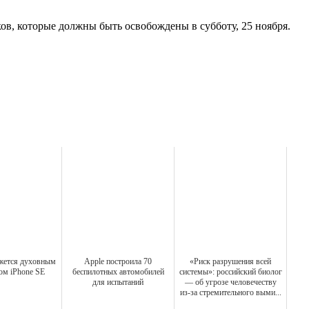
ов, которые должны быть освобождены в субботу, 25 ноября.
ажется духовным
Apple построила 70
«Риск разрушения всей
ом iPhone SE
беспилотных автомобилей
системы»: российский биолог
для испытаний
— об угрозе человечеству
из-за стремительного выми...