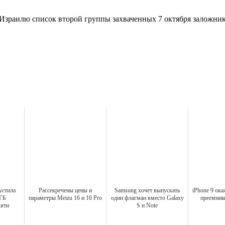
л Израилю список второй группы захваченных 7 октября заложник
устила
Рассекречены цены и
Samsung хочет выпускать
iPhone 9 ок
 ГБ
параметры Meizu 16 и 16 Pro
один флагман вместо Galaxy
преемник
мяти
S и Note