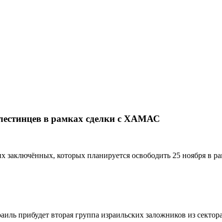
ортале EUROLITVA.RU
алестинцев в рамках сделки с ХАМАС
их заключённых, которых планируется освободить 25 ноября в 
раиль прибудет вторая группа израильских заложников из сектор