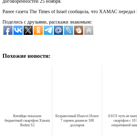
договорённостей 25 ноября.
Ранее газета The Times of Israel сообщила, что ХАМАС переда
Поделись с друзьями, расскажи знакомым:
Похожие новости:
Китайцы показали
Безрамочный Huawei Honor
ASUS чуть не вып
бюджетный смартфон Xiaomi
7 оценен дешевле 100
смартфон с 10
Redmi S2
долларов
оперативной па