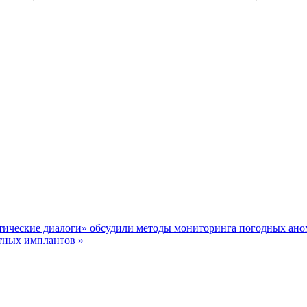
тические диалоги» обсудили методы мониторинга погодных ан
тных имплантов »