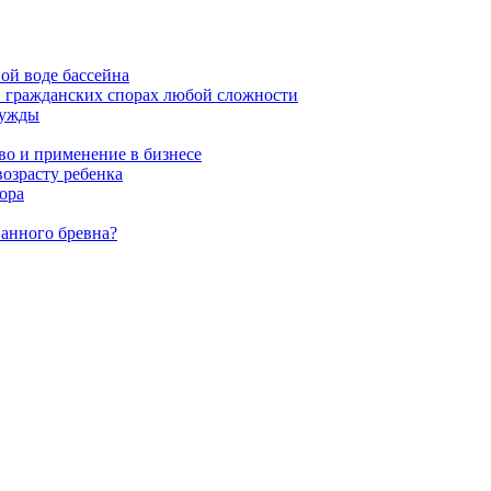
ой воде бассейна
в гражданских спорах любой сложности
нужды
во и применение в бизнесе
возрасту ребенка
ора
ванного бревна?