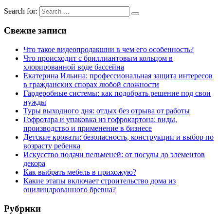
Search for:
Свежие записи
Что такое видеопродакшни в чем его особенность?
Что происходит с бриллиантовым кольцом в
хлорированной воде бассейна
Екатерина Ильина: профессиональная защита интересов
в гражданских спорах любой сложности
Гардеробные системы: как подобрать решение под свои
нужды
Туры выходного дня: отдых без отрыва от работы
Гофротара и упаковка из гофрокартона: виды,
производство и применение в бизнесе
Детские кровати: безопасность, конструкции и выбор по
возрасту ребенка
Искусство подачи пельменей: от посуды до элементов
декора
Как выбрать мебель в прихожую?
Какие этапы включает строительство дома из
оцилиндрованного бревна?
Рубрики