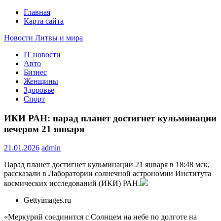
Главная
Карта сайта
Новости Литвы и мира
IT новости
Свежие события и главные новости часа Литвы и мира на
Авто
портале EUROLITVA.RU
Бизнес
Женщины
Здоровье
Спорт
ИКИ РАН: парад планет достигнет кульминации
вечером 21 января
21.01.2026
admin
Парад планет достигнет кульминации 21 января в 18:48 мск,
рассказали в Лаборатории солнечной астрономии Института
космических исследований (ИКИ) РАН.
Gettyimages.ru
«Меркурий соединится с Солнцем на небе по долготе на