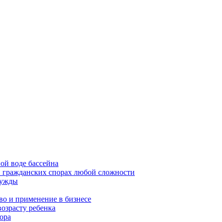
ой воде бассейна
в гражданских спорах любой сложности
нужды
во и применение в бизнесе
возрасту ребенка
ора