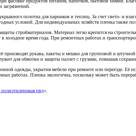
 при фасовке продуктов питания, напитков, бытовой химии. Бла
 загрязнений.
укрывного полотна для парников и теплиц. За счет свето- и вла
годных условий. Для индивидуальных хозяйств пленка также по
ащиты стройматериалов. Материал легко крепится на строительн
в холодное время года. При ремонтных работах и транспортиров
её производят рукава, пакеты и мешки для групповой и штучной 
лужит для обмотки и защиты паллет с грузами, повышая сохранн
нной одежды, укрытия мебели при ремонте или переезде. Её исп
ных работах. Пленка экологична, поскольку может быть перераб
 полиэтиленовая пвд
«.