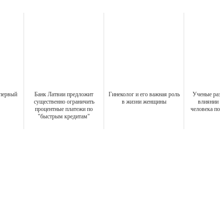
 первый
Банк Латвии предложит
Гинеколог и его важная роль
Ученые ра
существенно ограничить
в жизни женщины
влиянии 
процентные платежи по
человека по
"быстрым кредитам"