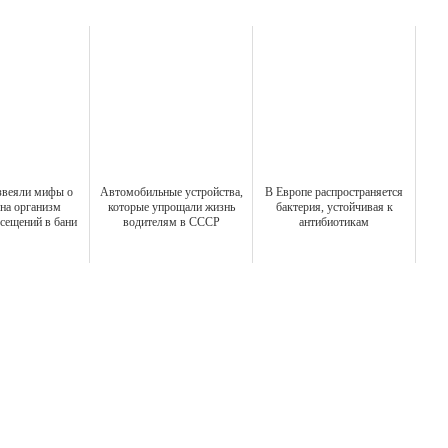
звеяли мифы о
Автомобильные устройства,
В Европе распространяется
на организм
которые упрощали жизнь
бактерия, устойчивая к
сещений в бани
водителям в СССР
антибиотикам