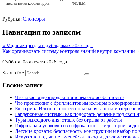
шестая волна коронавируса
ФИЛЬМ
Рубрика:
Спонсоры
Навигация по записям
« Модные тренды в дубльдомах 2025 года
Как организовать систему контроля знаний внутри компании »
Суббота, 08 августа 2026 года
Search for:
Свежие записи
Что такое видеопродакшни в чем его особенность?
Что происходит с бриллиантовым кольцом в хлорированн
Екатерина Ильина: профессиональная защита интересов 
Гардеробные системы: как подобрать решение под свои 
Туры выходного дня: отдых без отрыва от работы
Гофротара и упаковка из гофрокартона: виды, производст
Детские кровати: безопасность, конструкции и выбор по 
Искусство подачи пельменей: от посуды до элементов дек