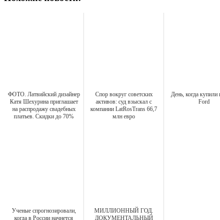
ФОТО. Латвийский дизайнер
Спор вокруг советских
День, когда купили
Катя Шехурина приглашает
активов: суд взыскал с
Ford
на распродажу свадебных
компании LatRosTrans 66,7
платьев. Скидки до 70%
млн евро
Ученые спрогнозировали,
МИЛЛИОННЫЙ ГОД.
когда в России начнется
ДОКУМЕНТАЛЬНЫЙ