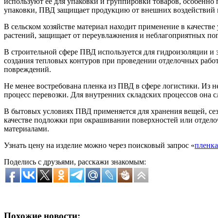
используют её для упаковки и группировки товаров, особенно
упаковки, ПВД защищает продукцию от внешних воздействий и
В сельском хозяйстве материал находит применение в качестве 
растений, защищает от переувлажнения и неблагоприятных по
В строительной сфере ПВД используется для гидроизоляции и з
создания тепловых контуров при проведении отделочных работ 
повреждений.
Не менее востребована пленка из ПВД в сфере логистики. Из н
процесс перевозки. Для внутренних складских процессов она с
В бытовых условиях ПВД применяется для хранения вещей, сезо
качестве подложки при окрашивании поверхностей или отделоч
материалами.
Узнать цену на изделие можно через поисковый запрос «
пленка
Поделись с друзьями, расскажи знакомым:
Похожие новости: