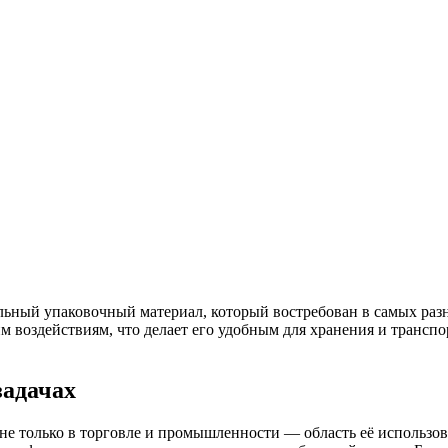
ортале EUROLITVA.RU
ьный упаковочный материал, который востребован в самых разны
им воздействиям, что делает его удобным для хранения и транс
задачах
не только в торговле и промышленности — область её использо