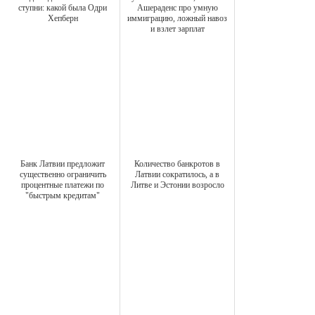
ступни: какой была Одри
Ашераденс про умную
Хепберн
иммиграцию, ложный навоз
и взлет зарплат
Банк Латвии предложит
Количество банкротов в
существенно ограничить
Латвии сократилось, а в
процентные платежи по
Литве и Эстонии возросло
"быстрым кредитам"