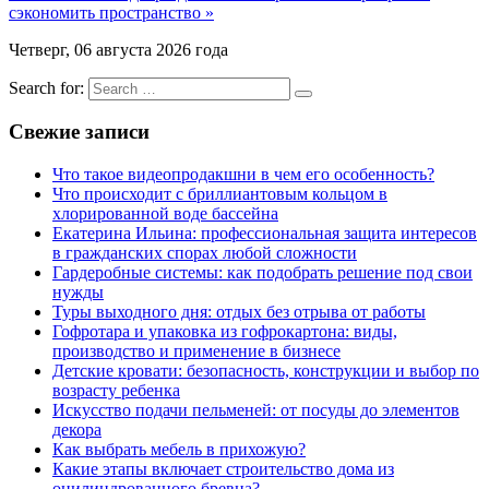
сэкономить пространство »
Четверг, 06 августа 2026 года
Search for:
Свежие записи
Что такое видеопродакшни в чем его особенность?
Что происходит с бриллиантовым кольцом в
хлорированной воде бассейна
Екатерина Ильина: профессиональная защита интересов
в гражданских спорах любой сложности
Гардеробные системы: как подобрать решение под свои
нужды
Туры выходного дня: отдых без отрыва от работы
Гофротара и упаковка из гофрокартона: виды,
производство и применение в бизнесе
Детские кровати: безопасность, конструкции и выбор по
возрасту ребенка
Искусство подачи пельменей: от посуды до элементов
декора
Как выбрать мебель в прихожую?
Какие этапы включает строительство дома из
оцилиндрованного бревна?