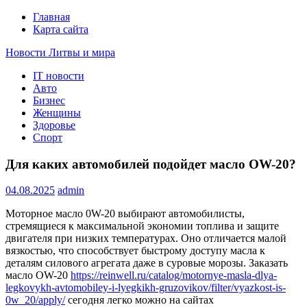
Главная
Карта сайта
Новости Литвы и мира
IT новости
Свежие события и главные новости часа Литвы и мира на
Авто
портале EUROLITVA.RU
Бизнес
Женщины
Здоровье
Спорт
Для каких автомобилей подойдет масло OW-20?
04.08.2025
admin
Моторное масло 0W-20 выбирают автомобилисты,
стремящиеся к максимальной экономии топлива и защите
двигателя при низких температурах. Оно отличается малой
вязкостью, что способствует быстрому доступу масла к
деталям силового агрегата даже в суровые морозы. Заказать
масло OW-20
https://reinwell.ru/catalog/motornye-masla-dlya-
legkovykh-avtomobiley-i-lyegkikh-gruzovikov/filter/vyazkost-is-
0w_20/apply/
сегодня легко можно на сайтах