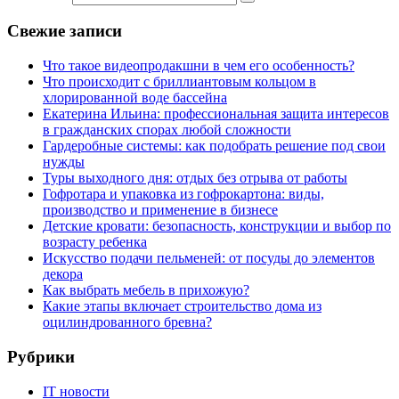
Свежие записи
Что такое видеопродакшни в чем его особенность?
Что происходит с бриллиантовым кольцом в
хлорированной воде бассейна
Екатерина Ильина: профессиональная защита интересов
в гражданских спорах любой сложности
Гардеробные системы: как подобрать решение под свои
нужды
Туры выходного дня: отдых без отрыва от работы
Гофротара и упаковка из гофрокартона: виды,
производство и применение в бизнесе
Детские кровати: безопасность, конструкции и выбор по
возрасту ребенка
Искусство подачи пельменей: от посуды до элементов
декора
Как выбрать мебель в прихожую?
Какие этапы включает строительство дома из
оцилиндрованного бревна?
Рубрики
IT новости