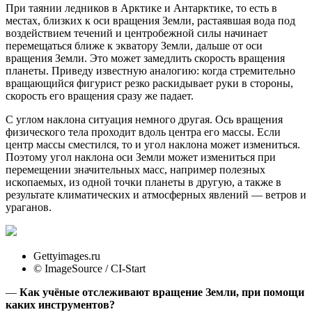
При таянии ледников в Арктике и Антарктике, то есть в
местах, близких к оси вращения Земли, растаявшая вода под
воздействием течений и центробежной силы начинает
перемещаться ближе к экватору Земли, дальше от оси
вращения Земли. Это может замедлить скорость вращения
планеты. Приведу известную аналогию: когда стремительно
вращающийся фигурист резко раскидывает руки в стороны,
скорость его вращения сразу же падает.
С углом наклона ситуация немного другая. Ось вращения
физического тела проходит вдоль центра его массы. Если
центр массы сместился, то и угол наклона может измениться.
Поэтому угол наклона оси Земли может измениться при
перемещении значительных масс, например полезных
ископаемых, из одной точки планеты в другую, а также в
результате климатических и атмосферных явлений — ветров и
ураганов.
Gettyimages.ru
© ImageSource / CI-Start
—
Как учёные отслеживают вращение Земли, при помощи
каких инструментов?