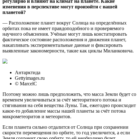
регулярно и влияют на климат на планете. Какие
изменения в перспективе могут произойти с нашей
планетой?
— Расположение планет вокруг Солнца на определённых
орбитах пока не имеет правдоподобного и проверяемого
научного объяснения. Учёные могут лишь констатировать
фактическое состояние расположения и движения планет,
накапливать экспериментальные данные и фиксировать
выявленные закономерности, такие как циклы Миланковича.
Антарктида
Gettyimages.ru
© MarcelC
Поэтому можно лишь предположить, что масса Земли будет со
временем увеличиваться за счёт метеоритного потока и
стягивания на себя вещества Луны. Так, ежегодно происходит
какое-то добавление массы нашей планеты за счёт потока
микрометеоритов и метеоритов.
Если планета сильно отдалится от Солнца при сохранении
скорости перемещения по орбите, то год увеличится, а если
Земля сохранит свою орбиту, то ей необходимо будет