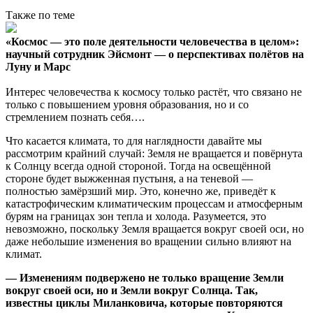
Также по теме
«Космос — это поле деятельности человечества в целом»:
научный сотрудник Эйсмонт — о перспективах полётов на
Луну и Марс
Интерес человечества к космосу только растёт, что связано не
только с повышением уровня образования, но и со
стремлением познать себя….
Что касается климата, то для наглядности давайте мы
рассмотрим крайний случай: Земля не вращается и повёрнута
к Солнцу всегда одной стороной. Тогда на освещённой
стороне будет выжженная пустыня, а на теневой —
полностью замёрзший мир. Это, конечно же, приведёт к
катастрофическим климатическим процессам и атмосферным
бурям на границах зон тепла и холода. Разумеется, это
невозможно, поскольку Земля вращается вокруг своей оси, но
даже небольшие изменения во вращении сильно влияют на
климат.
— Изменениям подвержено не только вращение Земли
вокруг своей оси, но и Земли вокруг Солнца. Так,
известны циклы Миланковича, которые повторяются