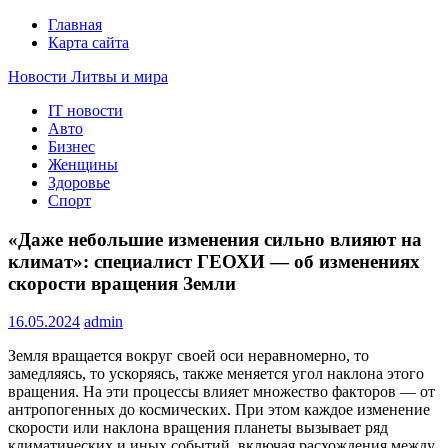
Главная
Карта сайта
Новости Литвы и мира
IT новости
Свежие события и главные новости часа Литвы и мира на
Авто
портале EUROLITVA.RU
Бизнес
Женщины
Здоровье
Спорт
«Даже небольшие изменения сильно влияют на
климат»: специалист ГЕОХИ — об изменениях
скорости вращения Земли
16.05.2024
admin
Земля вращается вокруг своей оси неравномерно, то
замедляясь, то ускоряясь, также меняется угол наклона этого
вращения. На эти процессы влияет множество факторов — от
антропогенных до космических. При этом каждое изменение
скорости или наклона вращения планеты вызывает ряд
климатических и иных событий, включая расхождения между