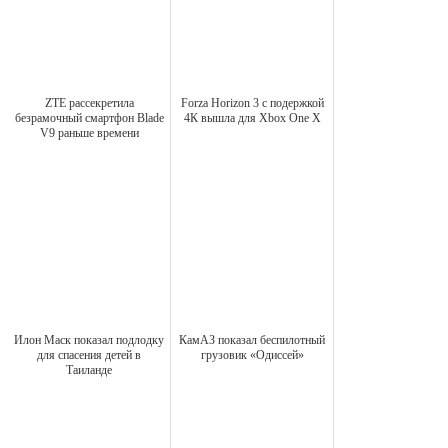
ZTE рассекретила
Forza Horizon 3 c подержкой
безрамочный смартфон Blade
4К вышла для Xbox One X
V9 раньше времени
Илон Маск показал подлодку
КамАЗ показал беспилотный
для спасения детей в
грузовик «Одиссей»
Таиланде