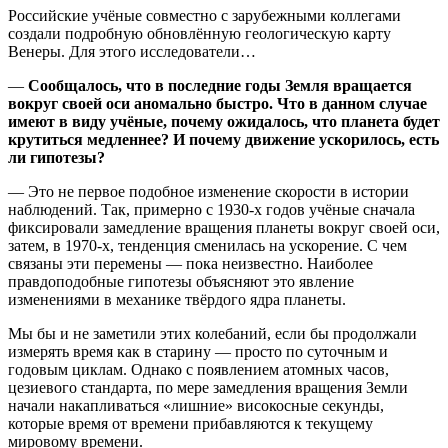
Российские учёные совместно с зарубежными коллегами
создали подробную обновлённую геологическую карту
Венеры. Для этого исследователи…
—
Сообщалось, что в последние годы Земля вращается
вокруг своей оси аномально быстро. Что в данном случае
имеют в виду учёные, почему ожидалось, что планета будет
крутиться медленнее? И почему движение ускорилось, есть
ли гипотезы?
— Это не первое подобное изменение скорости в истории
наблюдений. Так, примерно с 1930-х годов учёные сначала
фиксировали замедление вращения планеты вокруг своей оси,
затем, в 1970-х, тенденция сменилась на ускорение. С чем
связаны эти перемены — пока неизвестно. Наиболее
правдоподобные гипотезы объясняют это явление
изменениями в механике твёрдого ядра планеты.
Мы бы и не заметили этих колебаний, если бы продолжали
измерять время как в старину — просто по суточным и
годовым циклам. Однако с появлением атомных часов,
цезиевого стандарта, по мере замедления вращения Земли
начали накапливаться «лишние» високосные секунды,
которые время от времени прибавляются к текущему
мировому времени.