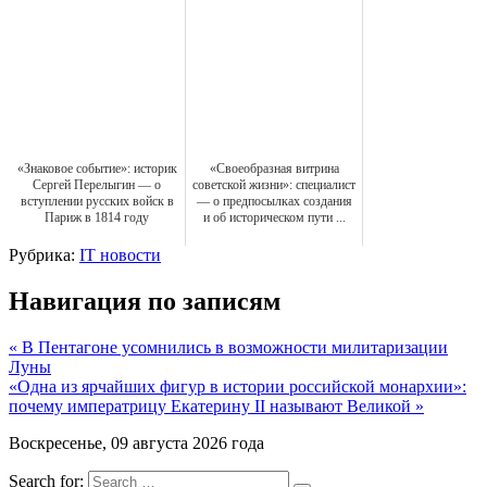
«Знаковое событие»: историк
«Своеобразная витрина
Сергей Перелыгин — о
советской жизни»: специалист
вступлении русских войск в
— о предпосылках создания
Париж в 1814 году
и об историческом пути ...
Рубрика:
IT новости
Навигация по записям
« В Пентагоне усомнились в возможности милитаризации
Луны
«Одна из ярчайших фигур в истории российской монархии»:
почему императрицу Екатерину II называют Великой »
Воскресенье, 09 августа 2026 года
Search for: