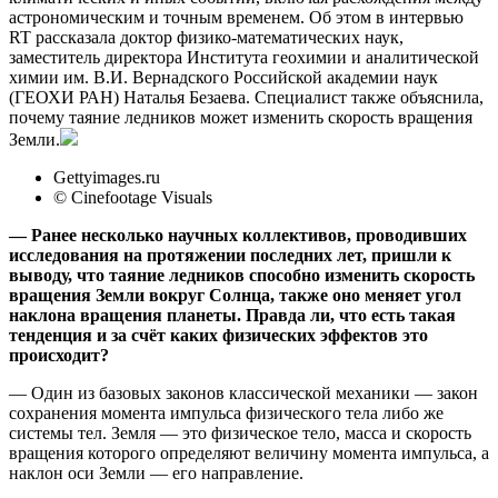
астрономическим и точным временем. Об этом в интервью
RT рассказала доктор физико-математических наук,
заместитель директора Института геохимии и аналитической
химии им. В.И. Вернадского Российской академии наук
(ГЕОХИ РАН) Наталья Безаева. Специалист также объяснила,
почему таяние ледников может изменить скорость вращения
Земли.
Gettyimages.ru
© Cinefootage Visuals
— Ранее несколько научных коллективов, проводивших
исследования на протяжении последних лет, пришли к
выводу, что таяние ледников способно изменить скорость
вращения Земли вокруг Солнца, также оно меняет угол
наклона вращения планеты. Правда ли, что есть такая
тенденция и за счёт каких физических эффектов это
происходит?
— Один из базовых законов классической механики — закон
сохранения момента импульса физического тела либо же
системы тел. Земля — это физическое тело, масса и скорость
вращения которого определяют величину момента импульса, а
наклон оси Земли — его направление.