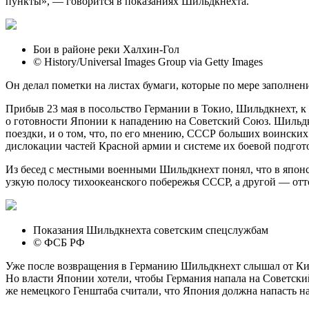
пункты», — говорится в показаниях Шильдкнехта.
Бои в районе реки Халхин-Гол
© History/Universal Images Group via Getty Images
Он делал пометки на листах бумаги, которые по мере заполнени
Прибыв 23 мая в посольство Германии в Токио, Шильдкнехт, к 
о готовности Японии к нападению на Советский Союз. Шильдк
поездки, и о том, что, по его мнению, СССР больших воински
дислокации частей Красной армии и системе их боевой подгот
Из бесед с местными военными Шильдкнехт понял, что в япон
узкую полосу тихоокеанского побережья СССР, а другой — отт
Показания Шильдкнехта советским спецслужбам
© ФСБ РФ
Уже после возвращения в Германию Шильдкнехт слышал от Кин
Но власти Японии хотели, чтобы Германия напала на Советски
же немецкого Генштаба считали, что Япония должна напасть н