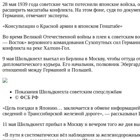
28 мая 1939 года советские части потеснили японские войска,
расширить масштабы конфликта. На этом фоне, судя по доку
Германии, отмечают эксперты.
«Консультации о Красной армии в японском Генштабе»
Во время Великой Отечественной войны в плен к советским в
— Восток» верховного командования Сухопутных сил Германии
конфликта на реке Халхин-Гол.
9 мая Шильдкнехт выехал из Берлина в Москву, чтобы оттуда 
дипломатического курьера. Его начальник, полковник Эбергард
отношений между Германией и Польшей.
Показания Шильдкнехта советским спецслужбам
© ФСБ РФ
«Цель поездки в Японию… заключается в обмене информацией 
сведений о Транссибирской железной дороге», — рассказывал Ш
11 мая Шильдкнехт прибыл в Москву и вечером того же дня вы
«В пути я систематически вёл наблюдения за железнодорожным