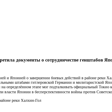
ортале EUROLITVA.RU
ретила документы о сотрудничестве генштабов Яп
ией и Японией о завершении боевых действий в районе реки Х
альными штабами гитлеровской Германии и милитаристской Япо
н на определённом этапе мог подталкивать официальный Токио 
или власти Японии в бесперспективности войны против Советск
районе реки Халхин-Гол