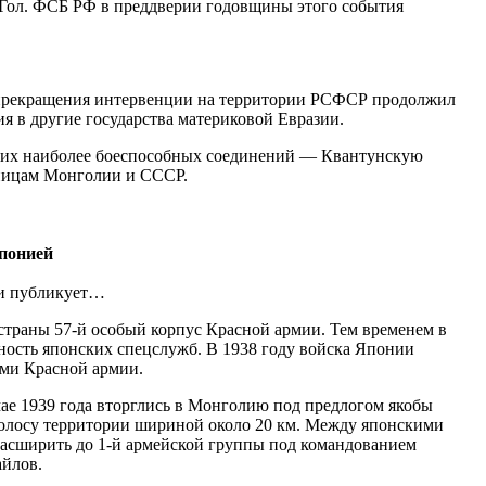
-Гол. ФСБ РФ в преддверии годовщины этого события
 прекращения интервенции на территории РСФСР продолжил
я в другие государства материковой Евразии.
своих наиболее боеспособных соединений — Квантунскую
аницам Монголии и СССР.
Японией
ии публикует…
страны 57-й особый корпус Красной армии. Тем временем в
ость японских спецслужб. В 1938 году войска Японии
ями Красной армии.
мае 1939 года вторглись в Монголию под предлогом якобы
полосу территории шириной около 20 км. Между японскими
расширить до 1-й армейской группы под командованием
айлов.