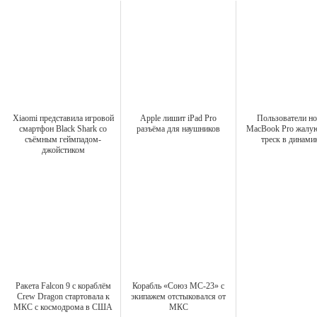
Xiaomi представила игровой
Apple лишит iPad Pro
Пользователи н
смартфон Black Shark со
разъёма для наушников
MacBook Pro жалую
съёмным геймпадом-
треск в динами
джойстиком
Ракета Falcon 9 с кораблём
Корабль «Союз МС-23» с
Crew Dragon стартовала к
экипажем отстыковался от
МКС с космодрома в США
МКС