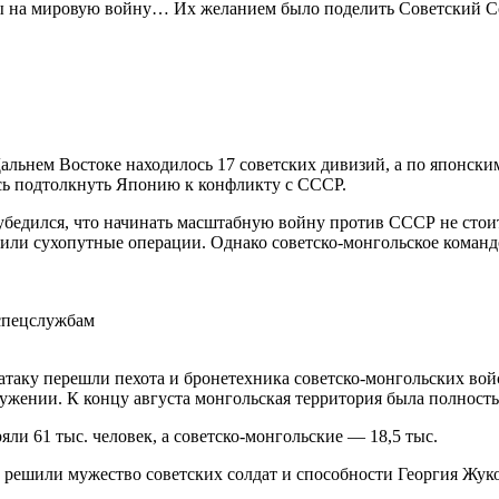
ы на мировую войну… Их желанием было поделить Советский Сою
льнем Востоке находилось 17 советских дивизий, а по японским
сь подтолкнуть Японию к конфликту с СССР.
бедился, что начинать масштабную войну против СССР не стоит
вили сухопутные операции. Однако советско-монгольское команд
спецслужбам
 атаку перешли пехота и бронетехника советско-монгольских во
ружении. К концу августа монгольская территория была полност
яли 61 тыс. человек, а советско-монгольские — 18,5 тыс.
а решили мужество советских солдат и способности Георгия Жу