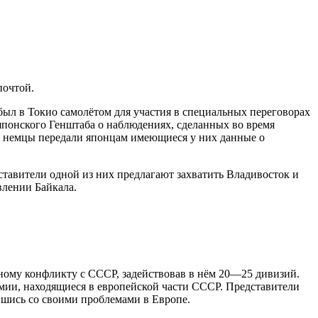
почтой.
был в Токио самолётом для участия в специальных переговорах
понского Генштаба о наблюдениях, сделанных во время
ом немцы передали японцам имеющиеся у них данные о
тавители одной из них предлагают захватить Владивосток и
влении Байкала.
ному конфликту с СССР, задействовав в нём 20—25 дивизий.
рмии, находящиеся в европейской части СССР. Представители
вшись со своими проблемами в Европе.