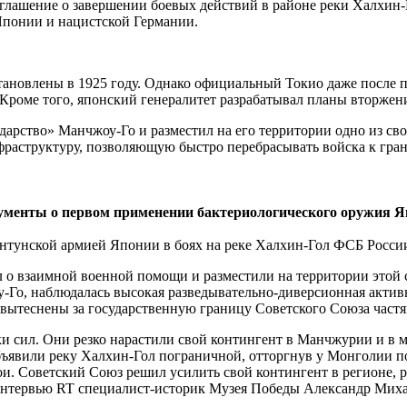
оглашение о завершении боевых действий в районе реки Халхин
Японии и нацистской Германии.
ановлены в 1925 году. Однако официальный Токио даже после
Кроме того, японский генералитет разрабатывал планы вторжени
сударство» Манчжоу-Го и разместил на его территории одно из 
фраструктуру, позволяющую быстро перебрасывать войска к гр
ументы о первом применении бактериологического оружия 
антунской армией Японии в боях на реке Халхин-Гол ФСБ Росс
л о взаимной военной помощи и разместили на территории этой 
о, наблюдалась высокая разведывательно-диверсионная активн
 вытеснены за государственную границу Советского Союза част
ки сил. Они резко нарастили свой контингент в Манчжурии и в 
бъявили реку Халхин-Гол пограничной, отторгнув у Монголии 
и. Советский Союз решил усилить свой контингент в регионе, 
 интервью RT специалист-историк Музея Победы Александр Мих