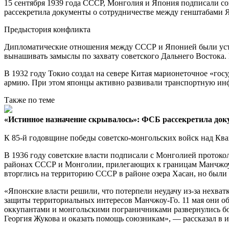
15 сентября 1939 года СССР, Монголия и Япония подписали с
рассекретила документы о сотрудничестве между генштабами 
Предыстория конфликта
Дипломатические отношения между СССР и Японией были уст
вынашивать замыслы по захвату советского Дальнего Востока. 
В 1932 году Токио создал на севере Китая марионеточное «го
армию. При этом японцы активно развивали транспортную ин
Также по теме
«Истинное назначение скрывалось»: ФСБ рассекретила док
К 85-й годовщине победы советско-монгольских войск над Кв
В 1936 году советские власти подписали с Монголией протоко
районах СССР и Монголии, прилегающих к границам Манчжоу-Г
вторглись на территорию СССР в районе озера Хасан, но были
«Японские власти решили, что потерпели неудачу из-за нехват
защиты территориальных интересов Манчжоу-Го. 11 мая они о
оккупантами и монгольскими пограничниками развернулись бо
Георгия Жукова и оказать помощь союзникам», — рассказал в