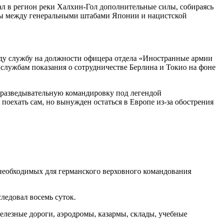
вал в регион реки Халхин-Гол дополнительные силы, собираясь
ты между генеральными штабами Японии и нацистской
оду службу на должности офицера отдела «Иностранные армии
лужбам показания о сотрудничестве Берлина и Токио на фоне
в разведывательную командировку под легендой
поехать сам, но вынужден остаться в Европе из-за обострения
необходимых для германского верховного командования
ледовал восемь суток.
лезные дороги, аэродромы, казармы, склады, учебные