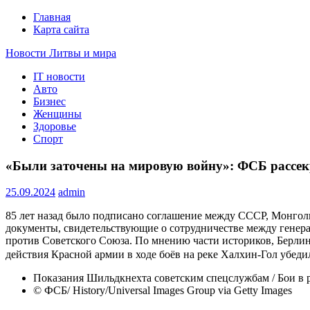
Главная
Карта сайта
Новости Литвы и мира
IT новости
Свежие события и главные новости часа Литвы и мира на п
Авто
Бизнес
Женщины
Здоровье
Спорт
«Были заточены на мировую войну»: ФСБ рассек
25.09.2024
admin
85 лет назад было подписано соглашение между СССР, Монгол
документы, свидетельствующие о сотрудничестве между генер
против Советского Союза. По мнению части историков, Берли
действия Красной армии в ходе боёв на реке Халхин-Гол убед
Показания Шильдкнехта советским спецслужбам / Бои в 
© ФСБ/ History/Universal Images Group via Getty Images