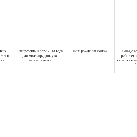
овых
Спецверсию iPhone 2018 года
День рождения скотча
Google об
тся на
для миллиардеров уже
работает 
ках
можно купить
качества в о
P