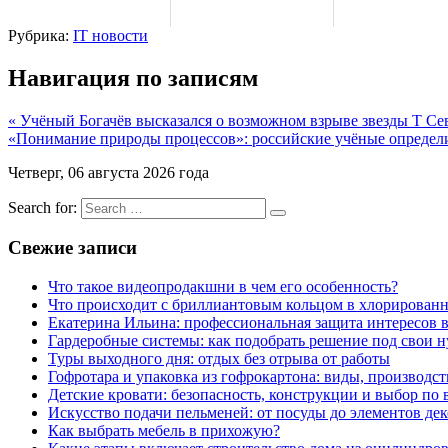
Рубрика:
IT новости
Навигация по записям
« Учёный Богачёв высказался о возможном взрыве звезды T С
«Понимание природы процессов»: российские учёные определи
Четверг, 06 августа 2026 года
Search for:
Свежие записи
Что такое видеопродакшни в чем его особенность?
Что происходит с бриллиантовым кольцом в хлорированн
Екатерина Ильина: профессиональная защита интересов 
Гардеробные системы: как подобрать решение под свои 
Туры выходного дня: отдых без отрыва от работы
Гофротара и упаковка из гофрокартона: виды, производст
Детские кровати: безопасность, конструкции и выбор по 
Искусство подачи пельменей: от посуды до элементов дек
Как выбрать мебель в прихожую?