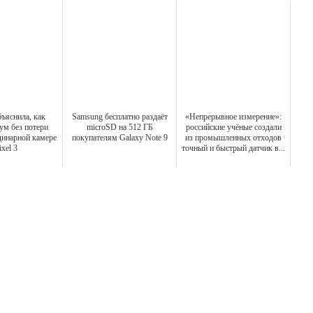
ъяснила, как
Samsung бесплатно раздаёт
«Непрерывное измерение»:
зум без потери
microSD на 512 ГБ
российские учёные создали
динарной камере
покупателям Galaxy Note 9
из промышленных отходов
ixel 3
точный и быстрый датчик в...