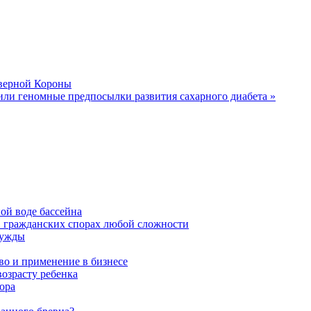
еверной Короны
ли геномные предпосылки развития сахарного диабета »
ой воде бассейна
в гражданских спорах любой сложности
нужды
во и применение в бизнесе
возрасту ребенка
ора