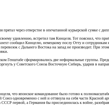
я прятал через отверстие в опечатанной курьерской сумке с дип
своему удивлению, встретил там Кинцеля. Тот пояснил, что при
нехт сообщил Кинцелю, немецкому послу Отту и сотрудникам я
х перевозок с Дальнего Востока на запад не производит. При эт
овки.
ском Генштабе сформировались две неформальные группы. Предс
оргнуть у Советского Союза Восточную Сибирь, ударив в напра
целя, что японское командование было готово к полномасштаб
й Союз одновременно с ней и оттянула на себя части Красной а
а СССР первой, а Германия бы присоединилась к войне, разобра