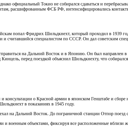
 однако официальный Токио не собирался сдаваться и перебрасы
ментам, расшифрованным ФСБ РФ, интенсифицировались контак
ойскам попал Фридрих Шильдкнехт, который проходил в 1939 г
 и считавшийся специалистом по СССР. Он дал советским спецс
отправиться на Дальний Восток и в Японию. Он был направлен 
 Кинцель, перед поездкой объяснил Шильдкнехту, что собирался 
и консультации о Красной армии в японском Генштабе и сборе 
ильдкнехт в показаниях в 1945 году.
ехал на Дальний Восток. До пограничной станции Отпор поезд с
и и военным объектами, фиксируя все расположенные вблизи же