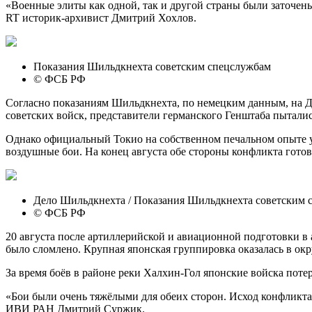
«Военные элиты как одной, так и другой страны были заточен
RT историк-архивист Дмитрий Хохлов.
Показания Шильдкнехта советским спецслужбам
© ФСБ РФ
Согласно показаниям Шильдкнехта, по немецким данным, на Да
советских войск, представители германского Генштаба пытали
Однако официальный Токио на собственном печальном опыте у
воздушные бои. На конец августа обе стороны конфликта гото
Дело Шильдкнехта / Показания Шильдкнехта советским 
© ФСБ РФ
20 августа после артиллерийской и авиационной подготовки в
было сломлено. Крупная японская группировка оказалась в ок
За время боёв в районе реки Халхин-Гол японские войска потер
«Бои были очень тяжёлыми для обеих сторон. Исход конфликт
ИВИ РАН Дмитрий Суржик.